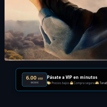
Pásate a VIP en minutos
6.00
USD
DESDE
Precios bajos
·
Compra segura
·
Terab