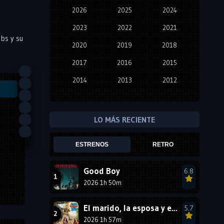
2026
2025
2024
2023
2022
2021
obs y su
2020
2019
2018
2017
2016
2015
2014
2013
2012
2011
2010
2009
2008
2007
2006
LO MÁS RECIENTE
2005
2004
2003
ESTRENOS
RETRO
2002
2001
2000
1999
1998
1997
Good Boy
6.8
2026 1h 50m
1996
1995
1994
1993
1992
1991
El marido, la esposa y ella 2
5.7
1990
2026 1h 57m
1989
1988