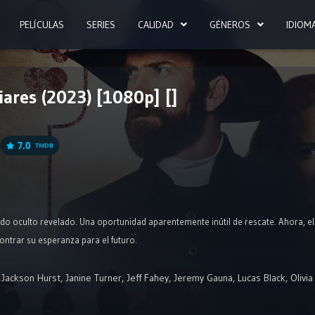
PELÍCULAS
SERIES
CALIDAD
GÉNEROS
IDIOM
iares (2023) [1080p] []
7.0
TMDB
ado oculto revelado. Una oportunidad aparentemente inútil de rescate. Ahora, 
ntrar su esperanza para el futuro.
,
Jackson Hurst
,
Janine Turner
,
Jeff Fahey
,
Jeremy Gauna
,
Lucas Black
,
Olivi