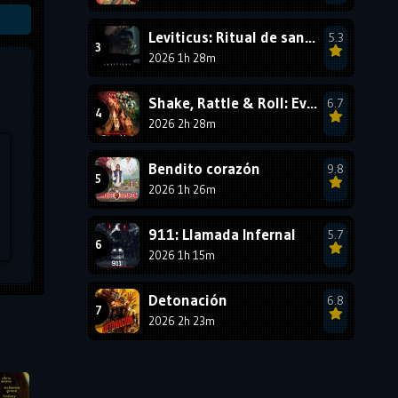
1987
1986
1985
Leviticus: Ritual de sangre
5.3
1984
1983
1982
2026 1h 28m
1981
1980
1979
Shake, Rattle & Roll: Evil Origins
6.7
1978
1977
2026 2h 28m
Bendito corazón
9.8
2026 1h 26m
911: Llamada Infernal
5.7
2026 1h 15m
Detonación
6.8
2026 2h 23m