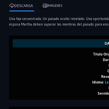
DESCARGA
IMÁGENES
Una hija secuestrada. Un pasado oculto revelado. Una oportunid
esposa Martha deben superar las mentiras del pasado para enco
DA
Titulo Ori
Dur
C
Reso
Idioma:
Lat
Servid