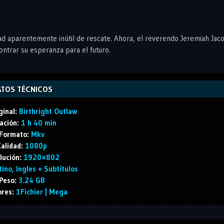
ad aparentemente inútil de rescate. Ahora, el reverendo Jeremiah Jac
ntrar su esperanza para el futuro.
TOS TÉCNICOS
ginal:
Birthright Outlaw
ación:
1 h 40 min
Formato:
Mkv
alidad:
1080p
lución:
1920×802
ino, Ingles + Subtítulos
Peso:
3.24 GB
ores:
1Fichier | Mega