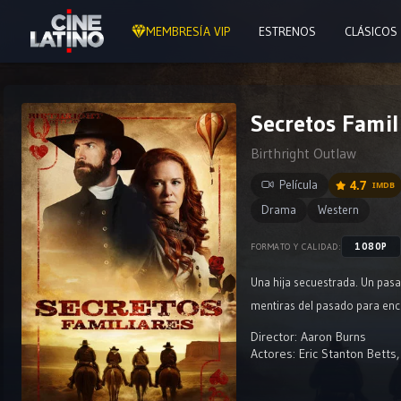
MEMBRESÍA VIP
ESTRENOS
CLÁSICOS
Secretos Famil
Birthright Outlaw
Película
4.7
IMDB
Drama
Western
1080P
FORMATO Y CALIDAD:
Una hija secuestrada. Un pas
mentiras del pasado para enco
Director:
Aaron Burns
Actores:
Eric Stanton Betts