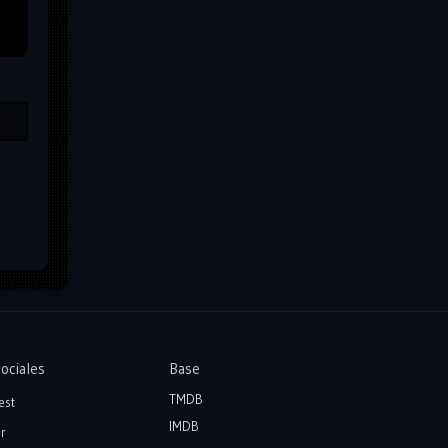
ociales
Base
TMDB
est
IMDB
r