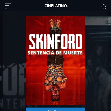
C
I
NE
LAT
INO