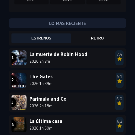
2011
2010
2009
2008
2007
2006
LO MÁS RECIENTE
2005
2004
2003
ESTRENOS
RETRO
2002
2001
2000
1999
1998
1997
La muerte de Robin Hood
7.4
2026 2h 3m
1996
1995
1994
1993
1992
1991
The Gates
5.1
1990
2026 1h 39m
1989
1988
1987
1986
1985
Parimala and Co
6.0
1984
1983
1982
2026 2h 18m
1981
1980
1979
La última casa
6.2
1978
1977
2026 1h 50m