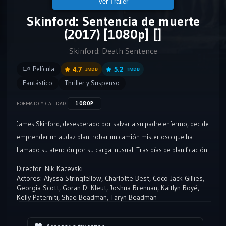
Ver Tráiler
Skinford: Sentencia de muerte
(2017) [1080p] []
Skinford: Death Sentence
Película
4.7
5.2
IMDB
TMDB
Fantástico
Thriller y Suspenso
1080P
FORMATO Y CALIDAD:
James Skinford, desesperado por salvar a su padre enfermo, decide
emprender un audaz plan: robar un camión misterioso que ha
llamado su atención por su carga inusual. Tras días de planificación
meticulosa, James finalmente se enfrenta a su objetivo. El camión,
Director:
Nik Kacevski
con una custodia aparentemente impenetrable, parece ser la clave
Actores:
Alyssa Stringfellow
,
Charlotte Best
,
Coco Jack Gillies
,
Georgia Scott
,
Goran D. Kleut
,
Joshua Brennan
,
Kaitlyn Boyé
,
para obtener el dinero rápido que tanto necesita.
Kelly Paterniti
,
Shae Beadman
,
Taryn Beadman