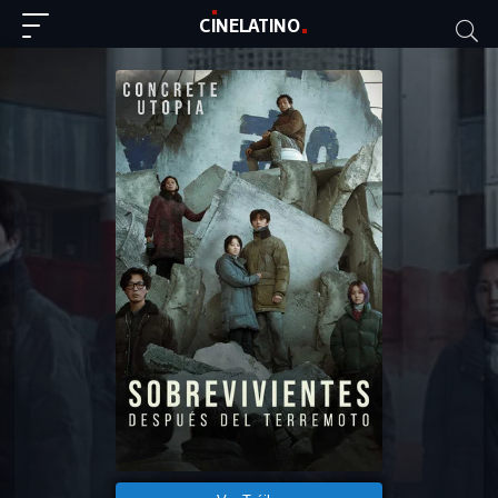
C
I
NE
LAT
INO