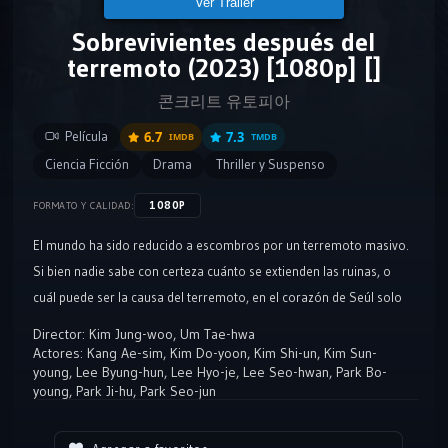
Ver Tráiler
Sobrevivientes después del
terremoto (2023) [1080p] []
콘크리트 유토피아
Película
6.7
7.3
IMDB
TMDB
Ciencia Ficción
Drama
Thriller y Suspenso
1080P
FORMATO Y CALIDAD:
El mundo ha sido reducido a escombros por un terremoto masivo.
Si bien nadie sabe con certeza cuánto se extienden las ruinas, o
cuál puede ser la causa del terremoto, en el corazón de Seúl solo
queda un edificio de apartamentos en pie. Se llama Apartamentos
Director:
Kim Jung-woo
,
Um Tae-hwa
Hwang Gung.
Actores:
Kang Ae-sim
,
Kim Do-yoon
,
Kim Shi-un
,
Kim Sun-
young
,
Lee Byung-hun
,
Lee Hyo-je
,
Lee Seo-hwan
,
Park Bo-
young
,
Park Ji-hu
,
Park Seo-jun