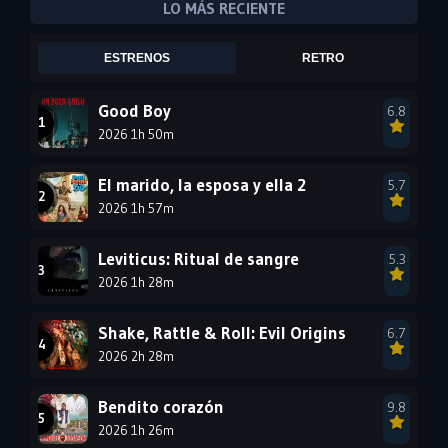
LO MÁS RECIENTE
2005
2004
2003
ESTRENOS
RETRO
2002
2001
2000
1999
1998
1997
Good Boy
6.8
2026 1h 50m
1996
1995
1994
1993
1992
1991
El marido, la esposa y ella 2
5.7
1990
2026 1h 57m
1989
1988
1987
1986
1985
Leviticus: Ritual de sangre
5.3
1984
1983
1982
2026 1h 28m
1981
1980
1979
Shake, Rattle & Roll: Evil Origins
6.7
1978
1977
2026 2h 28m
Bendito corazón
9.8
2026 1h 26m