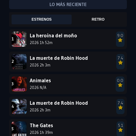
2008
2007
2006
LO MÁS RECIENTE
2005
2004
2003
ESTRENOS
RETRO
2002
2001
2000
1999
1998
1997
La heroína del moño
9.0
2026 1h 52m
1996
1995
1994
1993
1992
1991
La muerte de Robin Hood
7.4
1990
2026 2h 3m
1989
1988
1987
1986
1985
Animales
0.0
1984
1983
1982
2026 N/A
1981
1980
1979
La muerte de Robin Hood
7.4
1978
1977
2026 2h 3m
The Gates
5.1
2026 1h 39m