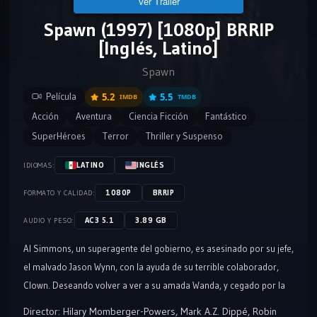
Ver Tráiler
Spawn (1997) [1080p] BRRIP
[Inglés, Latino]
Spawn
Película
5.2
5.5
IMDB
TMDB
Acción
Aventura
Ciencia Ficción
Fantástico
SuperHéroes
Terror
Thriller y Suspenso
LATINO
INGLÉS
IDIOMAS:
1080P
BRRIP
FORMATO Y CALIDAD:
AC3 5.1
3.89 GB
AUDIO Y PESO:
Al Simmons, un superagente del gobierno, es asesinado por su jefe,
el malvado Jason Wynn, con la ayuda de su terrible colaborador,
Clown. Deseando volver a ver a su amada Wanda, y cegado por la
venganza, Simmons decide hacer un pacto con el diablo.
Director:
Hilary Momberger-Powers
,
Mark A.Z. Dippé
,
Robin