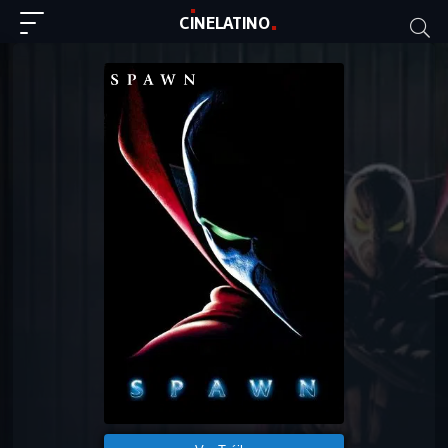
C
I
NE
LAT
INO