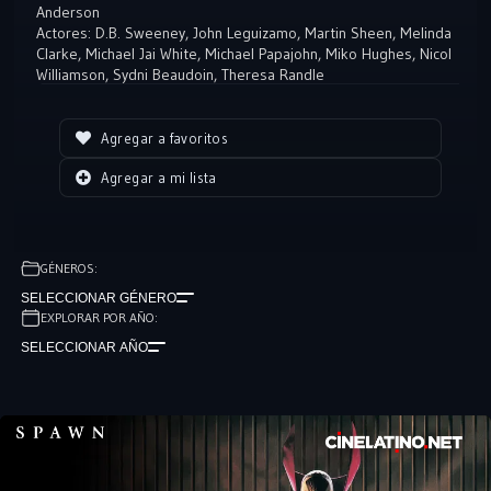
Anderson
Actores:
D.B. Sweeney
,
John Leguizamo
,
Martin Sheen
,
Melinda
Clarke
,
Michael Jai White
,
Michael Papajohn
,
Miko Hughes
,
Nicol
Williamson
,
Sydni Beaudoin
,
Theresa Randle
Agregar a favoritos
Agregar a mi lista
GÉNEROS:
SELECCIONAR GÉNERO
EXPLORAR POR AÑO:
SELECCIONAR AÑO