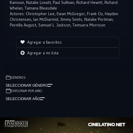
Kamoun
,
Natalie Lovatt
,
Paul Sullivan
,
Richard Hewitt
,
Richard
protegerla. En el transcurso de su misión, Anakin descubre su amor
Whelan
,
Tamana Bleasdale
por Padmé y por su lado más oscuro. Pronto, Anakin, Padmé y Obi-
Actores:
Christopher Lee
,
Ewan McGregor
,
Frank Oz
,
Hayden
Christensen
,
Ian McDiarmid
,
Jimmy Smits
,
Natalie Portman
,
Wan Kenobi se sienten atraídos por el corazón del movimiento
Pernilla August
,
Samuel L. Jackson
,
Temuera Morrison
separatista y el comienzo de las Guerras Clon.
Agregar a favoritos
Agregar a mi lista
GÉNEROS:
SELECCIONAR GÉNERO
EXPLORAR POR AÑO:
SELECCIONAR AÑO