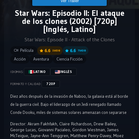
Ver Tráiler
Star Wars: Episodio II: El ataque
de los clones (2002) [720p]
[Inglés, Latino]
Star Wars: Episode II - Attack of the Clones
Película
6.6
6.6
IMDB
TMDB
Acción
Aventura
Ciencia Ficción
LATINO
INGLÉS
IDIOMAS:
720P
FORMATO Y CALIDAD:
Diez años después de la invasión de Naboo, la galaxia está al borde
de la guerra civil. Bajo el liderazgo de un Jedi renegado llamado
Conde Dooku, miles de sistemas solares amenazan con separarse
de la República Galáctica. Cuando se realiza un intento de asesinato
Director:
Akram Fakhfakh
,
Claire Richardson
,
Drew Bailey
,
contra la Senadora Padmé Amidala, la ex Reina de Naboo, el
George Lucas
,
Giovanni Pacialeo
,
Gordon Westman
,
James
McTeigue
,
Jayne-Ann Tenggren
,
Matthew Penry-Davey
,
Moez
aprendiz Jedi de veinte años Anakin Skywalker es asignado para