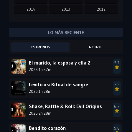
2014
2013
2012
2011
2010
2009
2008
2007
2006
LO MÁS RECIENTE
2005
2004
2003
ESTRENOS
RETRO
2002
2001
2000
1999
1998
1997
El marido, la esposa y ella 2
5.7
2026 1h 57m
1996
1995
1994
1993
1992
1991
Leviticus: Ritual de sangre
5.3
1990
2026 1h 28m
1989
1988
1987
1986
1985
Shake, Rattle & Roll: Evil Origins
6.7
1984
1983
1982
2026 2h 28m
1981
1980
1979
Bendito corazón
9.8