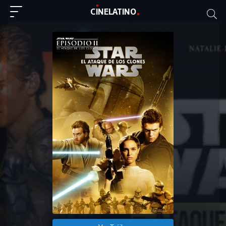
C
I
NE
LAT
INO