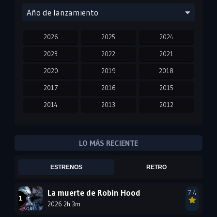
Año de lanzamiento
2026
2025
2024
2023
2022
2021
2020
2019
2018
2017
2016
2015
2014
2013
2012
2011
2010
2009
2008
2007
2006
LO MÁS RECIENTE
2005
2004
2003
ESTRENOS
RETRO
2002
2001
2000
1999
1998
1997
La muerte de Robin Hood
7.4
2026 2h 3m
1996
1995
1994