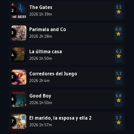
1993
1992
1991
The Gates
5.1
1990
2026 1h 39m
1989
1988
1987
1986
1985
Parimala and Co
6.0
1984
1983
1982
2026 2h 18m
1981
1980
1979
La última casa
6.2
1978
1977
2026 1h 50m
Corredores del Juego
5.3
2026 2h 4m
Good Boy
6.8
2026 1h 50m
El marido, la esposa y ella 2
5.7
2026 1h 57m