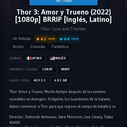
Ver Tráiler
Thor 3: Amor y Trueno (2022)
[1080p] BRRIP [Inglés, Latino]
Thor: Love and Thunder
Película
6.2
6.4
IMDB
TMDB
Acción
Comedia
Fantástico
LATINO
INGLÉS
IDIOMAS:
1080P
BRRIP
FORMATO Y CALIDAD:
AC3 5.1
4.61 GB
AUDIO Y PESO:
Thor: Amor y Trueno. Mucho tiempo después de los eventos
sucedidos en Avengers: Endgame, los Guardianes de la Galaxia
deben convencer a Thor para que regrese al campo de batalla y se
enfrente a un villano empeñado en matar a todas las criaturas
Director:
Deborah Antoniou
,
Jake Morrison
,
Lee Cleary
,
Taika
divinas en todo el cosmos. Para luchar contra esta amenaza, Thor
Waititi