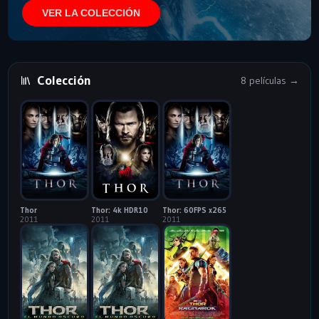
VER LA COLECCIÓN
Colección
8 películas →
Thor
Thor: 4k HDR10
Thor: 60FPS x265
2011
2011
2011