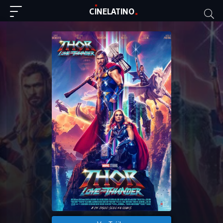
C
I
NE
LAT
INO