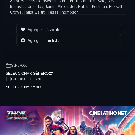
Actores:
Chris Hemsworth
,
Chris Pratt
,
Christian Bale
,
Dave
debe reclutar a sus amigos Valkyrie, Korg y su ex novia Jane Foster,
Bautista
,
Idris Elba
,
Jaimie Alexander
,
Natalie Portman
,
Russell
quien misteriosamente puede empuñar el martillo de Thor y por
Crowe
,
Taika Waititi
,
Tessa Thompson
ende poseer su gran poder.
Agregar a favoritos
Agregar a mi lista
GÉNEROS:
SELECCIONAR GÉNERO
EXPLORAR POR AÑO:
SELECCIONAR AÑO