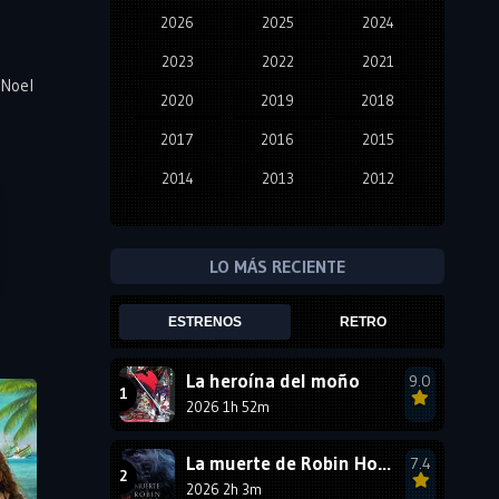
2026
2025
2024
2023
2022
2021
 Noel
2020
2019
2018
2017
2016
2015
2014
2013
2012
2011
2010
2009
2008
2007
2006
LO MÁS RECIENTE
2005
2004
2003
ESTRENOS
RETRO
2002
2001
2000
1999
1998
1997
La heroína del moño
9.0
2026 1h 52m
1996
1995
1994
1993
1992
1991
La muerte de Robin Hood
7.4
1990
2026 2h 3m
1989
1988