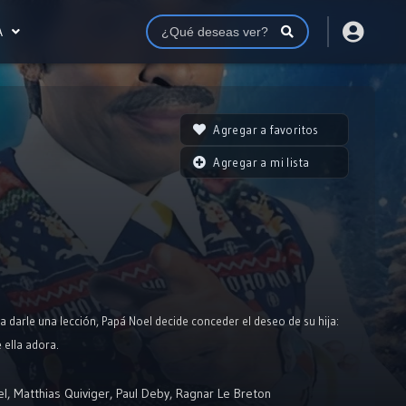
A
Agregar a favoritos
Agregar a mi lista
ra darle una lección, Papá Noel decide conceder el deseo de su hija:
 ella adora.
el
,
Matthias Quiviger
,
Paul Deby
,
Ragnar Le Breton