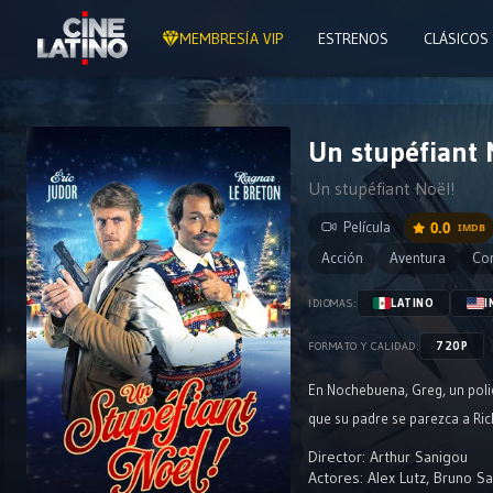
MEMBRESÍA VIP
ESTRENOS
CLÁSICOS
Un stupéfiant N
Un stupéfiant Noël!
Película
0.0
IMDB
Acción
Aventura
Co
LATINO
I
IDIOMAS:
720P
FORMATO Y CALIDAD:
En Nochebuena, Greg, un policí
que su padre se parezca a Ric
Director:
Arthur Sanigou
Actores:
Alex Lutz
,
Bruno S