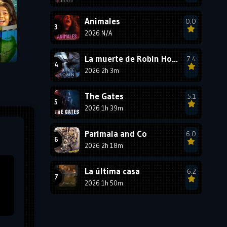
1987
1986
1985
Animales
0.0
1984
1983
1982
2026 N/A
1981
1980
1979
La muerte de Robin Hood
7.4
1978
1977
2026 2h 3m
The Gates
5.1
2026 1h 39m
Parimala and Co
6.0
2026 2h 18m
La última casa
6.2
2026 1h 50m