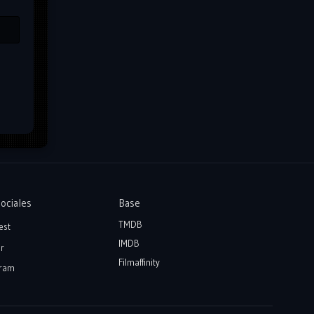
ociales
Base
TMDB
est
IMDB
r
Filmaffinity
ram