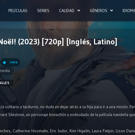
PELÍCULAS
SERIES
CALIDAD
GÉNEROS
IDIOM
oël! (2023) [720p] [Inglés, Latino]
TMDB
media
NGLÉS
a solitario y taciturno, no duda en dejar atrás a su hija para ir a una misión. Pa
hard Silestone, un personaje bonachón y endeudado de la película navideña que
anches
,
Catherine Hosmalin
,
Eric Judor
,
Kim Higelin
,
Laura Felpin
,
Lison Dani