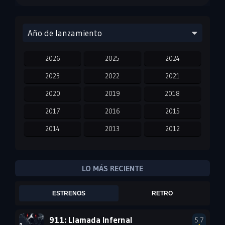
Año de lanzamiento
2026
2025
2024
2023
2022
2021
2020
2019
2018
2017
2016
2015
2014
2013
2012
2011
2010
2009
2008
2007
2006
LO MÁS RECIENTE
2005
2004
2003
ESTRENOS
RETRO
2002
2001
2000
1999
1998
1997
911: Llamada Infernal
5.7