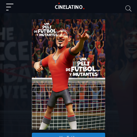
C
I
NE
LAT
INO