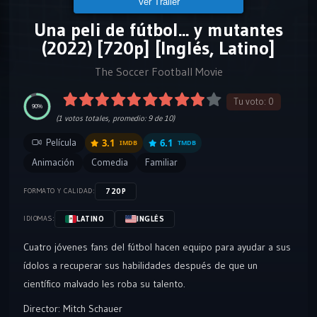
Ver Tráiler
Una peli de fútbol... y mutantes
(2022) [720p] [Inglés, Latino]
The Soccer Football Movie
Tu voto:
0
90%
(
1
votos totales, promedio:
9
de 10)
Película
3.1
6.1
IMDB
TMDB
Animación
Comedia
Familiar
720P
FORMATO Y CALIDAD:
LATINO
INGLÉS
IDIOMAS:
Cuatro jóvenes fans del fútbol hacen equipo para ayudar a sus
ídolos a recuperar sus habilidades después de que un
científico malvado les roba su talento.
Director:
Mitch Schauer