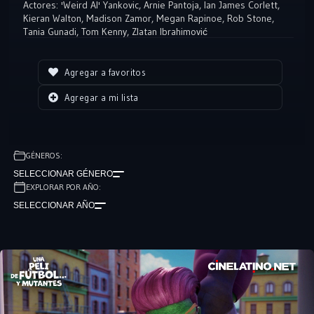
Actores:
'Weird Al' Yankovic
,
Arnie Pantoja
,
Ian James Corlett
,
Kieran Walton
,
Madison Zamor
,
Megan Rapinoe
,
Rob Stone
,
Tania Gunadi
,
Tom Kenny
,
Zlatan Ibrahimović
Agregar a favoritos
Agregar a mi lista
GÉNEROS:
SELECCIONAR GÉNERO
EXPLORAR POR AÑO:
SELECCIONAR AÑO