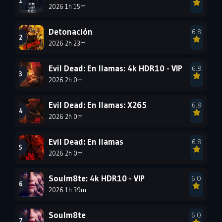
2026 1h 15m
1996
1995
1994
1993
1992
1991
Detonación
6.8
1990
2026 2h 23m
1989
1988
1987
1986
1985
Evil Dead: En llamas: 4k HDR10 - VIP
6.8
1984
1983
1982
2026 2h 0m
1981
1980
1979
Evil Dead: En llamas: X265
6.8
1978
1977
2026 2h 0m
Evil Dead: En llamas
6.8
2026 2h 0m
Soulm8te: 4k HDR10 - VIP
6.0
2026 1h 39m
Soulm8te
6.0