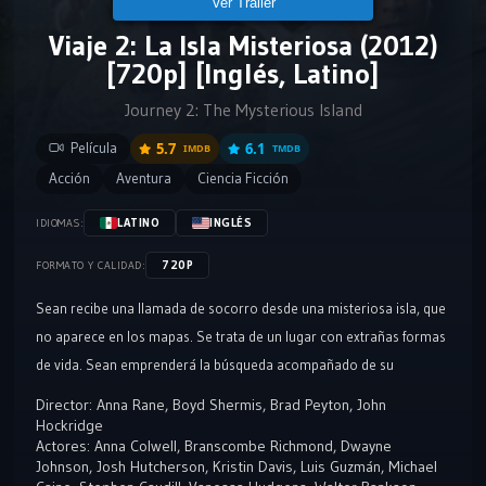
Ver Tráiler
Viaje 2: La Isla Misteriosa (2012)
[720p] [Inglés, Latino]
Journey 2: The Mysterious Island
Película
5.7
6.1
IMDB
TMDB
Acción
Aventura
Ciencia Ficción
LATINO
INGLÉS
IDIOMAS:
720P
FORMATO Y CALIDAD:
Sean recibe una llamada de socorro desde una misteriosa isla, que
no aparece en los mapas. Se trata de un lugar con extrañas formas
de vida. Sean emprenderá la búsqueda acompañado de su
padrastro, de un piloto de helicóptero y su hermosa y
Director:
Anna Rane
,
Boyd Shermis
,
Brad Peyton
,
John
temperamental hija. Secuela de “Viaje al centro de la tierra
Hockridge
Actores:
Anna Colwell
,
Branscombe Richmond
,
Dwayne
Johnson
,
Josh Hutcherson
,
Kristin Davis
,
Luis Guzmán
,
Michael