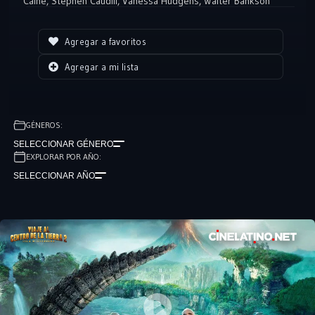
Caine
,
Stephen Caudill
,
Vanessa Hudgens
,
Walter Bankson
Agregar a favoritos
Agregar a mi lista
GÉNEROS:
SELECCIONAR GÉNERO
EXPLORAR POR AÑO:
SELECCIONAR AÑO