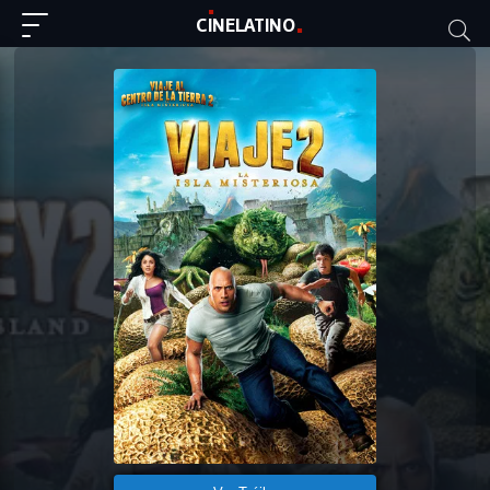
C
I
NE
LAT
INO