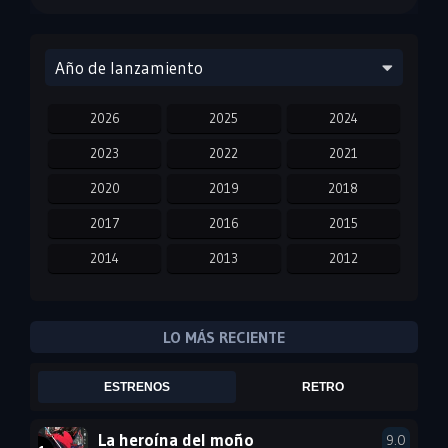
Año de lanzamiento
2026
2025
2024
2023
2022
2021
2020
2019
2018
2017
2016
2015
2014
2013
2012
2011
2010
2009
2008
2007
2006
LO MÁS RECIENTE
2005
2004
2003
ESTRENOS
RETRO
2002
2001
2000
1999
1998
1997
La heroína del moño
9.0