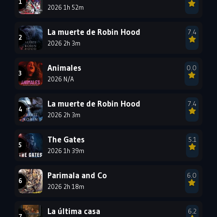
2026 1h 52m
1996
1995
1994
1993
1992
1991
La muerte de Robin Hood
7.4
1990
2026 2h 3m
1989
1988
1987
1986
1985
Animales
0.0
1984
1983
1982
2026 N/A
1981
1980
1979
La muerte de Robin Hood
7.4
1978
1977
2026 2h 3m
The Gates
5.1
2026 1h 39m
Parimala and Co
6.0
2026 2h 18m
La última casa
6.2