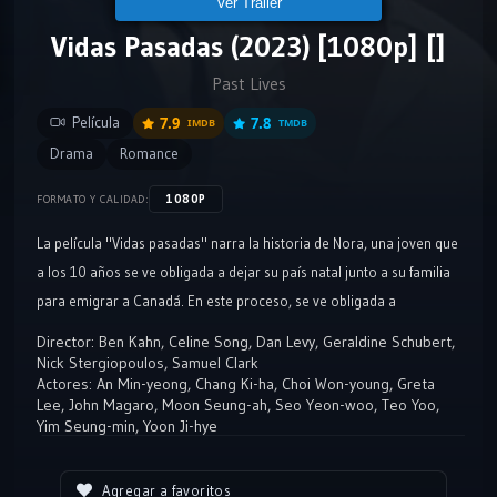
Ver Tráiler
Vidas Pasadas (2023) [1080p] []
Past Lives
Película
7.9
7.8
IMDB
TMDB
Drama
Romance
1080P
FORMATO Y CALIDAD:
La película "Vidas pasadas" narra la historia de Nora, una joven que
a los 10 años se ve obligada a dejar su país natal junto a su familia
para emigrar a Canadá. En este proceso, se ve obligada a
despedirse de su amor de la infancia, un niño llamado Hae-sung.
Director:
Ben Kahn
,
Celine Song
,
Dan Levy
,
Geraldine Schubert
,
Nick Stergiopoulos
,
Samuel Clark
Actores:
An Min-yeong
,
Chang Ki-ha
,
Choi Won-young
,
Greta
Lee
,
John Magaro
,
Moon Seung-ah
,
Seo Yeon-woo
,
Teo Yoo
,
Yim Seung-min
,
Yoon Ji-hye
Agregar a favoritos