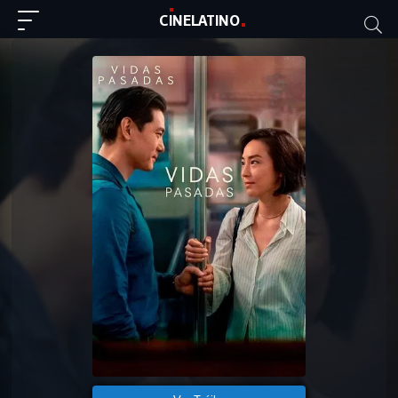
C
I
NE
LAT
INO