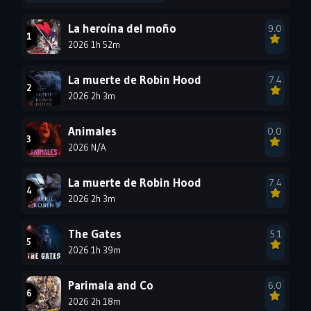
1999
1998
1997
La heroína del moño
9.0
2026 1h 52m
1996
1995
1994
1993
1992
1991
La muerte de Robin Hood
7.4
1990
2026 2h 3m
1989
1988
1987
1986
1985
Animales
0.0
1984
1983
1982
2026 N/A
1981
1980
1979
La muerte de Robin Hood
7.4
1978
1977
2026 2h 3m
The Gates
5.1
2026 1h 39m
Parimala and Co
6.0
2026 2h 18m