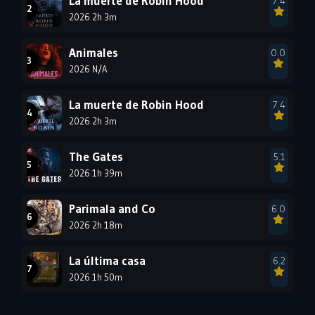
La muerte de Robin Hood
7.4
1990
2026 2h 3m
1989
1988
1987
1986
1985
Animales
0.0
1984
1983
1982
2026 N/A
1981
1980
1979
La muerte de Robin Hood
7.4
1978
1977
2026 2h 3m
The Gates
5.1
2026 1h 39m
Parimala and Co
6.0
2026 2h 18m
La última casa
6.2
2026 1h 50m