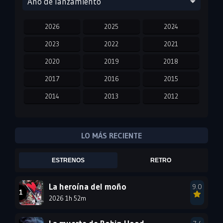
Año de lanzamiento
2026
2025
2024
2023
2022
2021
2020
2019
2018
2017
2016
2015
2014
2013
2012
2011
2010
2009
2008
2007
2006
LO MÁS RECIENTE
2005
2004
2003
ESTRENOS
RETRO
2002
2001
2000
1999
1998
1997
La heroína del moño
9.0
2026 1h 52m
1996
1995
1994
1993
1992
1991