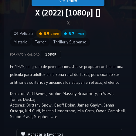
Ver Tráiler
X (2022) [1080p] []
X
Película
6.5
6.7
IMDB
TMDB
Misterio
Terror
Thriller y Suspenso
1080P
FORMATO Y CALIDAD:
En 1979, un grupo de jóvenes cineastas se propusieron hacer una
película para adultos en la zona rural de Texas, pero cuando sus
anfitriones solitarios y ancianos los atrapan en el acto, el elenco
pronto se encuentra en una lucha desesperada por sus vidas.
Director:
Ant Davies
,
Sophie Massey Broadbery
,
Ti West
,
Tomas Deckaj
Actores:
Brittany Snow
,
Geoff Dolan
,
James Gaylyn
,
Jenna
Ortega
,
Kid Cudi
,
Martin Henderson
,
Mia Goth
,
Owen Campbell
,
Simon Prast
,
Stephen Ure
Agregar a favoritos