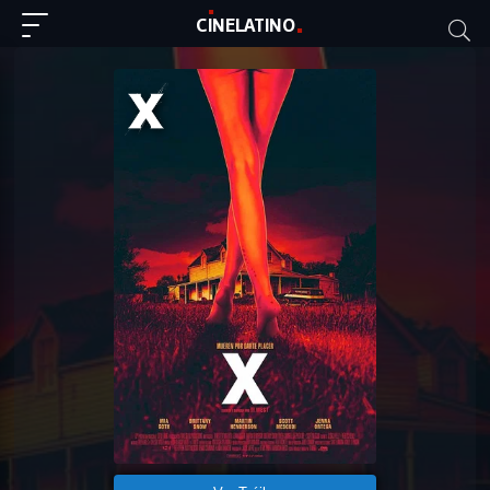
C
I
NE
LAT
INO