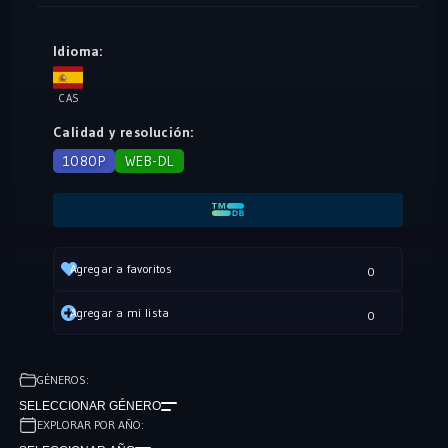
descubrir su verdadera identidad y los motivos de su
abandono.
Idioma:
CAS
Calidad y resolución:
1080P
WEB-DL
Agregar a favoritos
0
Agregar a mi lista
0
GÉNEROS:
SELECCIONAR GÉNERO
EXPLORAR POR AÑO: