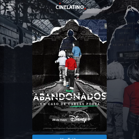
C
I
NE
LAT
INO