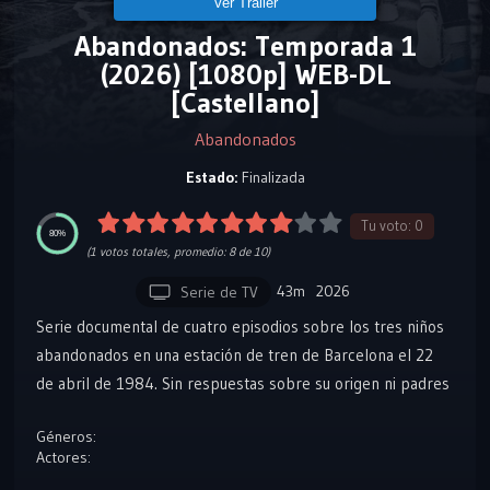
Ver Tráiler
Abandonados: Temporada 1
(2026) [1080p] WEB-DL
[Castellano]
Abandonados
Estado:
Finalizada
Tu voto:
0
80%
(
1
votos totales, promedio:
8
de 10)
43m
2026
Serie de TV
Serie documental de cuatro episodios sobre los tres niños
abandonados en una estación de tren de Barcelona el 22
de abril de 1984. Sin respuestas sobre su origen ni padres
que los reclamaran, fueron criados por dos pedagogos
Géneros:
locales. Cuarenta años después, los hermanos Elvira,
Actores:
Ramón y Ricard Moral impulsan una investigación para