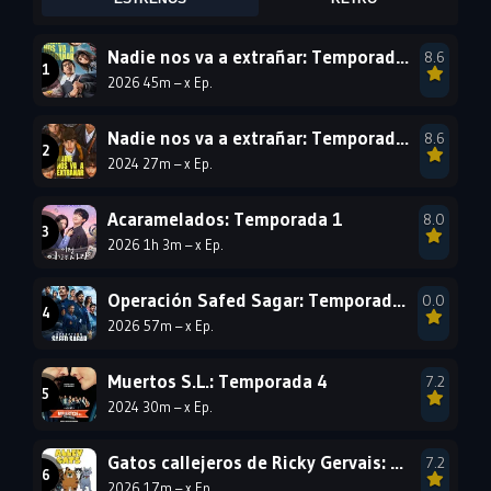
2005
2004
2003
Nadie nos va a extrañar: Temporada 2
8.6
2002
2001
2000
2026 45m – x Ep.
1999
1998
1997
1996
1995
1994
Nadie nos va a extrañar: Temporada 1
8.6
2024 27m – x Ep.
1993
1992
1991
1990
1989
1988
Acaramelados: Temporada 1
8.0
2026 1h 3m – x Ep.
1987
1986
1985
1984
1983
1982
Operación Safed Sagar: Temporada 1
0.0
1981
1980
1979
2026 57m – x Ep.
1978
1977
Muertos S.L.: Temporada 4
7.2
2024 30m – x Ep.
Gatos callejeros de Ricky Gervais: Temporada 1
7.2
2026 17m – x Ep.