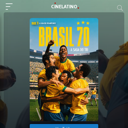
C
I
NE
LAT
INO