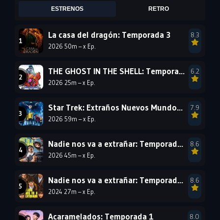
2008
2007
2006
ESTRENOS
RETRO
2005
2004
2003
La casa del dragón: Temporada 3
8.3
2002
2001
2000
2026 50m – x Ep.
1999
1998
1997
1996
1995
1994
THE GHOST IN THE SHELL: Temporada 1
6.2
2026 25m – x Ep.
1993
1992
1991
1990
1989
1988
Star Trek: Extraños Nuevos Mundos: Temporada 4
7.9
2026 59m – x Ep.
1987
1986
1985
1984
1983
1982
Nadie nos va a extrañar: Temporada 2
8.6
1981
1980
1979
2026 45m – x Ep.
1978
1977
Nadie nos va a extrañar: Temporada 1
8.6
2024 27m – x Ep.
Acaramelados: Temporada 1
8.0