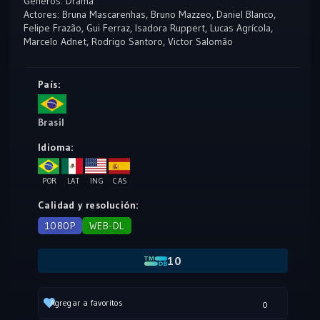
Géneros:
Drama
Actores:
Bruna Mascarenhas
,
Bruno Mazzeo
,
Daniel Blanco
,
Felipe Frazão
,
Gui Ferraz
,
Isadora Ruppert
,
Lucas Agrícola
,
Marcelo Adnet
,
Rodrigo Santoro
,
Victor Salomão
País:
Brasil
Idioma:
POR
LAT
ING
CAS
Calidad y resolución:
1080P
WEB-DL
10
Agregar a favoritos
0