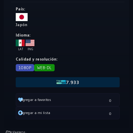
nacimiento de una nueva heroína del rakugo!
País:
Japón
Idioma:
LAT
ING
Calidad y resolución:
1080P
WEB-DL
7.933
Agregar a favoritos
0
Agregar a mi lista
0
GÉNEROS: