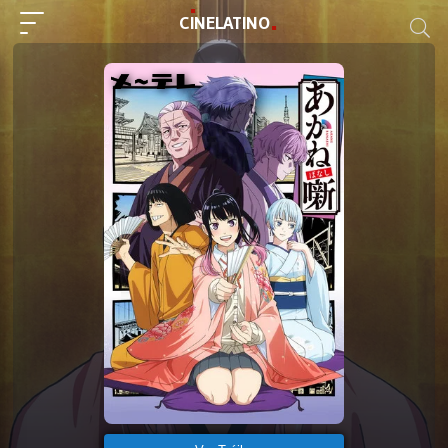
C
I
NE
LAT
INO