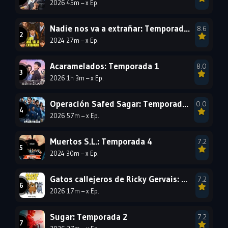
2026 45m – x Ep.
1999
1998
1997
1996
1995
1994
Nadie nos va a extrañar: Temporada 1
8.6
2024 27m – x Ep.
1993
1992
1991
1990
1989
1988
Acaramelados: Temporada 1
8.0
2026 1h 3m – x Ep.
1987
1986
1985
1984
1983
1982
Operación Safed Sagar: Temporada 1
0.0
1981
1980
1979
2026 57m – x Ep.
1978
1977
Muertos S.L.: Temporada 4
7.2
2024 30m – x Ep.
Gatos callejeros de Ricky Gervais: Temporada 1
7.2
2026 17m – x Ep.
Sugar: Temporada 2
7.2