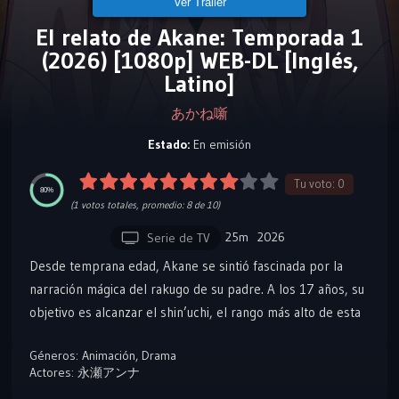
Ver Tráiler
El relato de Akane: Temporada 1
(2026) [1080p] WEB-DL [Inglés,
Latino]
あかね噺
Estado:
En emisión
Tu voto:
0
80%
(
1
votos totales, promedio:
8
de 10)
25m
2026
Serie de TV
Desde temprana edad, Akane se sintió fascinada por la
narración mágica del rakugo de su padre. A los 17 años, su
objetivo es alcanzar el shin’uchi, el rango más alto de esta
deslumbrante disciplina. Con el fin de adquirir habilidades
Géneros:
Animación
,
Drama
de primera clase, Akane deberá enfrentarse a numerosas
Actores:
永瀬アンナ
pruebas para alcanzar su objetivo… ¡Aquí comienza el