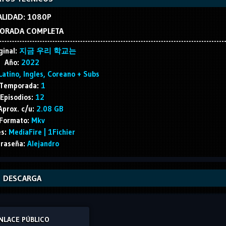
ALIDAD: 1080P
ORADA COMPLETA
ginal:
지금 우리 학교는
Año:
2022
atino, Ingles, Coreano + Subs
Temporada:
1
Episodios:
12
Aprox. c/u:
2.08 GB
Formato:
Mkv
s:
MediaFire | 1Fichier
raseña:
Alejandro
DESCARGA
NLACE PÚBLICO