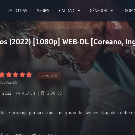
PELÍCULAS
SERIES
CALIDAD
GÉNEROS
IDIOM
s (2022) [1080p] WEB-DL [Coreano, Ingl
Tu voto:
0
io:
10
de 10)
2022
AC3 5.1
2.08 GB
bi se propaga por su escuela, un grupo de jóvenes atrapados debe en
,
Drama
,
Sci-Fi y Fantasía
,
Terror