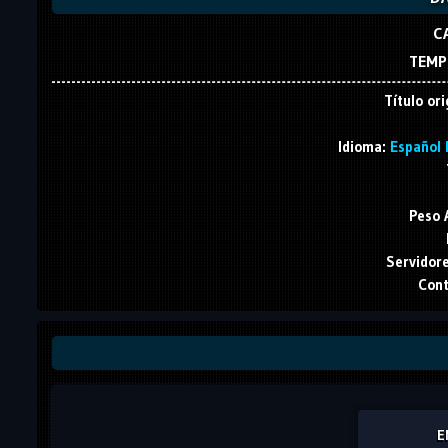
C
TEMP
Título ori
Idioma:
Español L
Peso 
Servidore
Cont
E