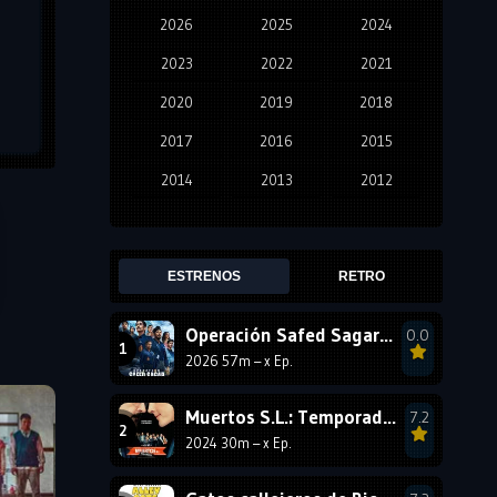
2026
2025
2024
2023
2022
2021
2020
2019
2018
2017
2016
2015
2014
2013
2012
2011
2010
2009
2008
2007
2006
ESTRENOS
RETRO
2005
2004
2003
Operación Safed Sagar: Temporada 1
0.0
2002
2001
2000
2026 57m – x Ep.
1999
1998
1997
1996
1995
1994
Muertos S.L.: Temporada 4
7.2
2024 30m – x Ep.
1993
1992
1991
1990
1989
1988