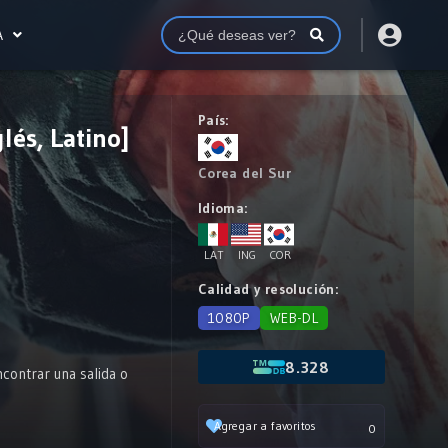
A
País:
és, Latino]
Corea del Sur
Idioma:
LAT
ING
COR
Calidad y resolución:
1080P
WEB-DL
8.328
contrar una salida o
Agregar a favoritos
0