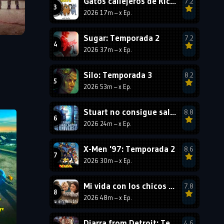
Gatos callejeros de Ricky Gervais: Temporada 1
7.2
2026 17m – x Ep.
1987
1986
1985
1984
1983
1982
Sugar: Temporada 2
7.2
1981
1980
1979
2026 37m – x Ep.
1978
1977
Silo: Temporada 3
8.2
2026 53m – x Ep.
Stuart no consigue salvar el Universo: Temporada 1
8.8
2026 24m – x Ep.
X-Men '97: Temporada 2
8.6
2026 30m – x Ep.
Mi vida con los chicos Walter: Temporada 3
7.8
2026 48m – x Ep.
Diarra from Detroit: Temporada 2
4.6