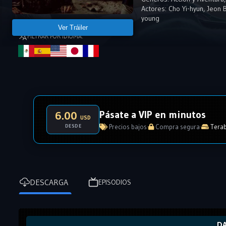
Actores:
Cho Yi-hyun
,
Jeon 
young
Ver Tráiler
FILTRAR POR IDIOMA:
Pásate a VIP en minutos
6.00
USD
DESDE
Precios bajos
·
Compra segura
·
Terab
DESCARGA
EPISODIOS
DA