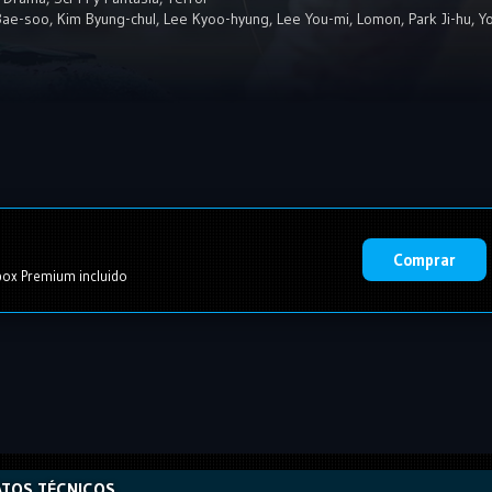
Bae-soo
,
Kim Byung-chul
,
Lee Kyoo-hyung
,
Lee You-mi
,
Lomon
,
Park Ji-hu
,
Y
Comprar
ox Premium incluido
TOS TÉCNICOS