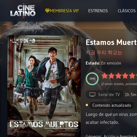
MEMBRESÍA VIP
ESTRENOS
CLÁSICOS
Estamos Muerto
지금 우리 학교는
Estado:
En emisión
100%
(
2
votos totales, promed
Serie de TV
1h 5m
Contenido actualizado
Luego de que un virus zom
acabar infectado.
Géneros:
Acción y Aventura