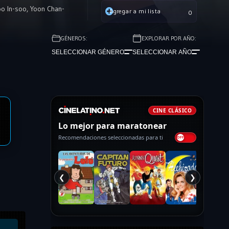
oo In-soo
,
Yoon Chan-
Agregar a mi lista
0
GÉNEROS:
EXPLORAR POR AÑO:
SELECCIONAR GÉNERO
SELECCIONAR AÑO
CINE CLÁSICO
Lo mejor para maratonear
Recomendaciones seleccionadas para ti
❮
❯