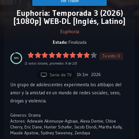
Ver Tráiler
Euphoria: Temporada 3 (2026)
[1080p] WEB-DL [Inglés, Latino]
Euphoria
Estado:
Finalizada
Tu voto:
0
90%
(
1
votos totales, promedio:
9
de 10)
1h 1m
2026
Serie de TV
Un grupo de adolescentes experimenta los altibajos del
amor y la amistad en un mundo de redes sociales, sexo,
drogas y violencia.
Géneros:
Drama
Actores:
Adewale Akinnuoye-Agbaje
,
Alexa Demie
,
Chloe
Cherry
,
Eric Dane
,
Hunter Schafer
,
Jacob Elordi
,
Martha Kelly
,
Maude Apatow
,
Sydney Sweeney
,
Zendaya