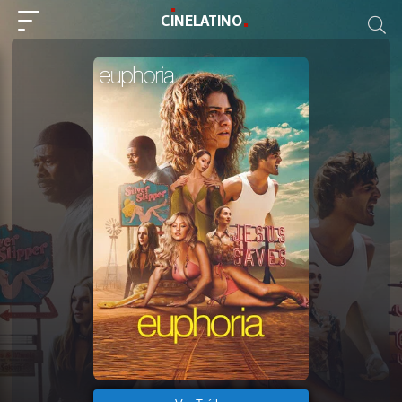
C
I
NE
LAT
INO