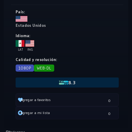
País:
Estados Unidos
Idioma:
LAT
ING
Calidad y resolución:
1080P
WEB-DL
8.3
Agregar a favoritos
0
Agregar a mi lista
0