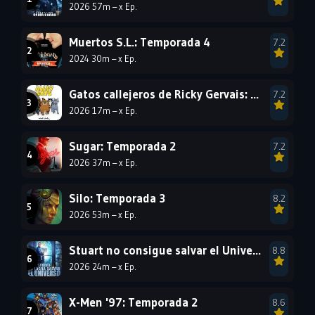
2026 57m – x Ep.
1999
1998
1997
1996
1995
1994
Muertos S.L.: Temporada 4
7.2
2024 30m – x Ep.
1993
1992
1991
1990
1989
1988
Gatos callejeros de Ricky Gervais: Temporada 1
7.2
2026 17m – x Ep.
1987
1986
1985
1984
1983
1982
Sugar: Temporada 2
7.2
1981
1980
1979
2026 37m – x Ep.
1978
1977
Silo: Temporada 3
8.2
2026 53m – x Ep.
Stuart no consigue salvar el Universo: Temporada 1
8.8
2026 24m – x Ep.
X-Men '97: Temporada 2
8.6