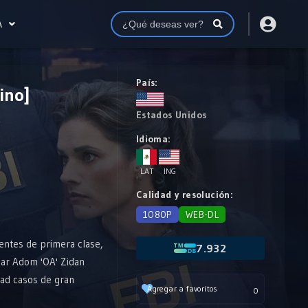
A
País:
ino]
Estados Unidos
Idioma:
LAT
ING
Calidad y resolución:
1080P
WEB-DL
gentes de primera clase,
7.932
mar Adom 'OA' Zidan
idad casos de gran
Agregar a favoritos
0
Nueva York y al país.