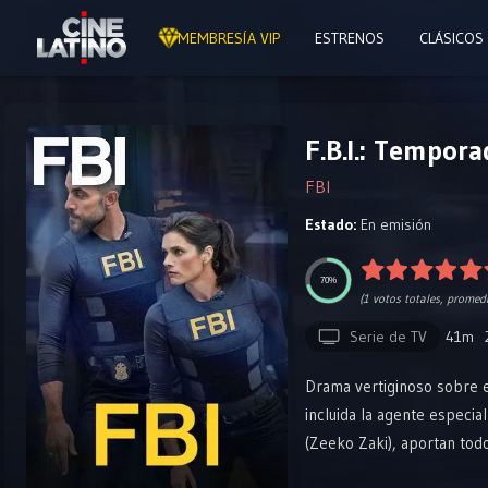
MEMBRESÍA VIP
ESTRENOS
CLÁSICOS
F.B.I.: Tempor
FBI
Estado:
En emisión
70%
(
1
votos totales, promed
Serie de TV
41m
Drama vertiginoso sobre e
incluida la agente especi
(Zeeko Zaki), aportan todo
magnitud, incluidos terror