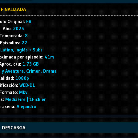
FINALIZADA
ulo Original:
FBI
Año:
2025
Temporada:
8
Episodios:
22
Latino, Inglés + Subs
oximada por episodio:
41m
Aprox. c/u:
1.73 GB
 y Aventura, Crimen, Drama
alidad:
1080p
ificación:
WEB-DL
Formato:
Mkv
s:
MediaFire | 1Fichier
raseña:
Alejandro
DESCARGA