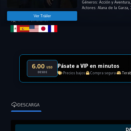
Géneros:
Acción y Aventura
Actores:
Alana de la Garza
,
Ver Tráiler
FILTRAR POR IDIOMA:
Pásate a VIP en minutos
6.00
USD
DESDE
Precios bajos
·
Compra segura
·
Terab
DESCARGA
DA