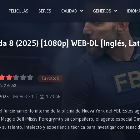
PELÍCULAS
SERIES
CALIDAD
GÉNEROS
IDIOM
ada 8 (2025) [1080p] WEB-DL [Inglés, Lat
Tu voto:
0
io:
7
de 10)
2025
AC3 5.1
1.73 GB
l funcionamiento interno de la oficina de Nueva York del FBI. Estos a
al Maggie Bell (Missy Peregrym) y su compañero, el agente especial O
 su talento, intelecto y experiencia técnica para investigar con tenac
ismo, crimen organizado y contrainteligencia, para mantener a salvo a 