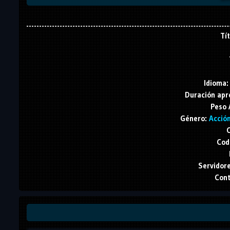
Tít
Idioma:
Duración apr
Peso 
Género:
Acción
C
Cod
Servidore
Cont