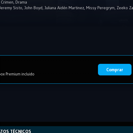
,
Crimen
,
Drama
Jeremy Sisto
,
John Boyd
,
Juliana Aidén Martinez
,
Missy Peregrym
,
Zeeko Za
Comprar
ox Premium incluido
TOS TÉCNICOS