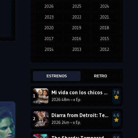
2026
2025
2024
2023
2022
2021
2020
2019
2018
2017
2016
2015
2014
2013
2012
2011
2010
2009
2008
2007
2006
ESTRENOS
RETRO
2005
2004
2003
Mi vida con los chicos Walter: Temporada 3
7.8
2002
2001
2000
2026 48m – x Ep.
1999
1998
1997
1996
1995
1994
Diarra from Detroit: Temporada 2
4.6
2026 24m – x Ep.
1993
1992
1991
1990
1989
1988
The Shards: Temporada 1
9.8