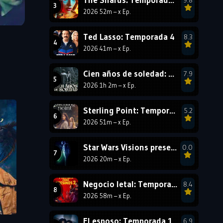
2026 52m – x Ep.
1987
1986
1985
1984
1983
1982
Ted Lasso: Temporada 4
8.3
1981
1980
1979
2026 41m – x Ep.
1978
1977
Cien años de soledad: Temporada 2
7.9
2026 1h 2m – x Ep.
Sterling Point: Temporada 1
5.2
2026 51m – x Ep.
Star Wars Visions presenta La jedi número 9: Temporada 1
0.0
2026 20m – x Ep.
Negocio letal: Temporada 2
8.4
2026 58m – x Ep.
El esposo: Temporada 1
6.9