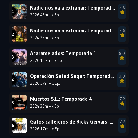
Nadie nos va a extrañar: Temporada 2
8.6
2002
2001
2000
2026 45m – x Ep.
1999
1998
1997
1996
1995
1994
Nadie nos va a extrañar: Temporada 1
8.6
2024 27m – x Ep.
1993
1992
1991
1990
1989
1988
Acaramelados: Temporada 1
8.0
2026 1h 3m – x Ep.
1987
1986
1985
1984
1983
1982
Operación Safed Sagar: Temporada 1
0.0
1981
1980
1979
2026 57m – x Ep.
1978
1977
Muertos S.L.: Temporada 4
7.2
2024 30m – x Ep.
Gatos callejeros de Ricky Gervais: Temporada 1
7.2
2026 17m – x Ep.