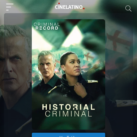
C
I
NE
LAT
INO