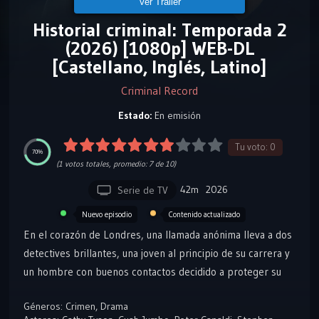
Ver Tráiler
Historial criminal: Temporada 2
(2026) [1080p] WEB-DL
[Castellano, Inglés, Latino]
Criminal Record
Estado:
En emisión
Tu voto:
0
70%
(
1
votos totales, promedio:
7
de 10)
42m
2026
Serie de TV
Contenido actualizado
Nuevo episodio
En el corazón de Londres, una llamada anónima lleva a dos
detectives brillantes, una joven al principio de su carrera y
un hombre con buenos contactos decidido a proteger su
legado, a una lucha por corregir una vieja injusticia judicial.
Géneros:
Crimen
,
Drama