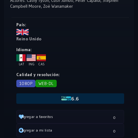
Actores:
Cathy Tyson
,
Cush Jumbo
,
Peter Capaldi
,
Stephen
Campbell Moore
,
Zoë Wanamaker
País:
Reino Unido
Idioma:
LAT
ING
CAS
Calidad y resolución:
1080P
WEB-DL
6.6
Agregar a favoritos
0
Agregar a mi lista
0