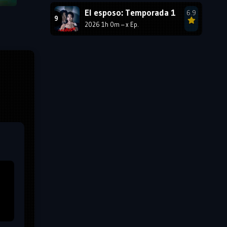
El esposo: Temporada 1
6.9
2026 1h 0m – x Ep.