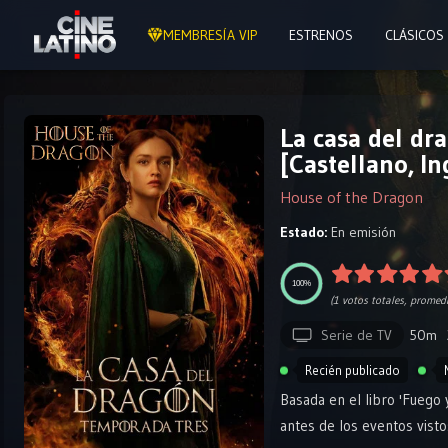
MEMBRESÍA VIP
ESTRENOS
CLÁSICOS
La casa del d
[Castellano, In
House of the Dragon
Estado:
En emisión
100%
(
1
votos totales, promed
Serie de TV
50m
Recién publicado
Basada en el libro 'Fuego 
antes de los eventos visto