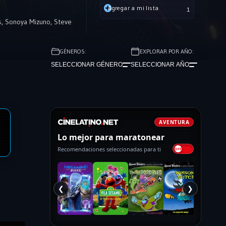
Agregar a mi lista
1
s
,
Sonoya Mizuno
,
Steve
GÉNEROS:
EXPLORAR POR AÑO:
SELECCIONAR GÉNERO
SELECCIONAR AÑO
AVENTURA
Lo mejor para maratonear
Recomendaciones seleccionadas para ti
❮
❯