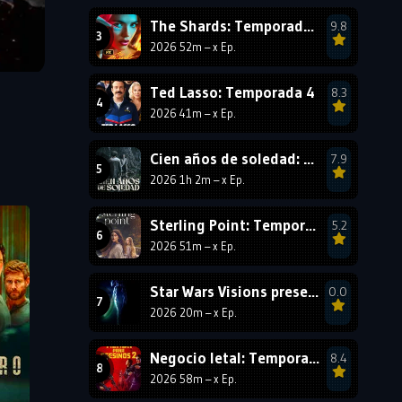
1990
1989
1988
The Shards: Temporada 1
9.8
2026 52m – x Ep.
1987
1986
1985
1984
1983
1982
Ted Lasso: Temporada 4
8.3
1981
1980
1979
2026 41m – x Ep.
1978
1977
Cien años de soledad: Temporada 2
7.9
2026 1h 2m – x Ep.
Sterling Point: Temporada 1
5.2
2026 51m – x Ep.
Star Wars Visions presenta La jedi número 9: Temporada 1
0.0
2026 20m – x Ep.
Negocio letal: Temporada 2
8.4
2026 58m – x Ep.