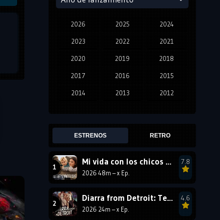
2026
2025
2024
2023
2022
2021
2020
2019
2018
2017
2016
2015
2014
2013
2012
2011
2010
2009
2008
2007
2006
ESTRENOS
RETRO
2005
2004
2003
Mi vida con los chicos Walter: Temporada 3
7.8
2002
2001
2000
2026 48m – x Ep.
1999
1998
1997
1996
1995
1994
Diarra from Detroit: Temporada 2
4.6
2026 24m – x Ep.
1993
1992
1991