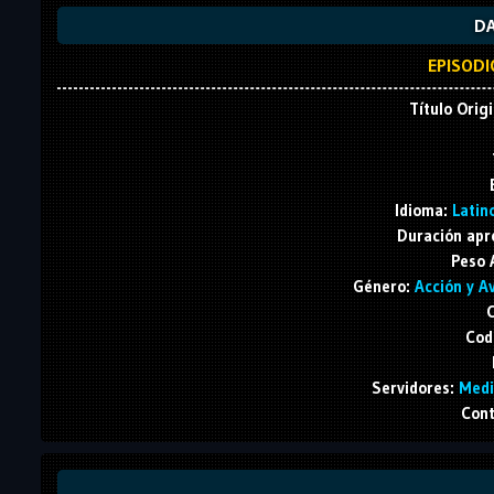
DA
EPISODI
Título Origi
Idioma:
Latino
Duración apr
Peso 
Género:
Acción y Av
C
Cod
Servidores:
Media
Cont