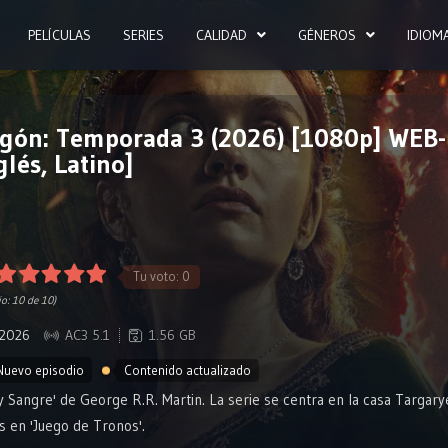
PELÍCULAS
SERIES
CALIDAD
GÉNEROS
IDIOM
ragón: Temporada 3 (2026) [1080p] WEB
glés, Latino]
Tu voto:
0
io:
10
de 10)
2026
AC3 5.1
1.56 GB
Nuevo episodio
Contenido actualizado
y Sangre' de George R.R. Martin. La serie se centra en la casa Targary
s en 'Juego de Tronos'.