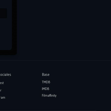
ociales
Base
TMDB
est
IMDB
r
Filmaffinity
ram