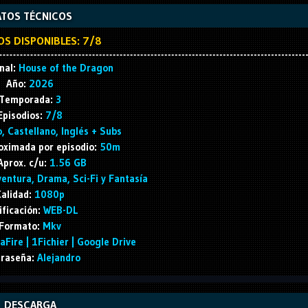
TOS TÉCNICOS
OS DISPONIBLES: 7/8
nal:
House of the Dragon
Año:
2026
Temporada:
3
Episodios:
7/8
, Castellano, Inglés + Subs
oximada por episodio:
50m
Aprox. c/u:
1.56 GB
entura, Drama, Sci-Fi y Fantasía
alidad:
1080p
ificación:
WEB-DL
Formato:
Mkv
Fire | 1Fichier | Google Drive
raseña:
Alejandro
DESCARGA