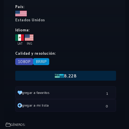
sospecha que le han tendido una trampa y consigue
País:
deshacerse de la policía al colarse en una entrevista de
trabajo para uno de los bufetes más importantes de Nueva
Estados Unidos
York (Pearson Hardman), con Harvey Specter.
Idioma:
LAT
ING
Calidad y resolución:
1080P
BRRIP
8.228
Agregar a favoritos
1
Agregar a mi lista
0
GÉNEROS: