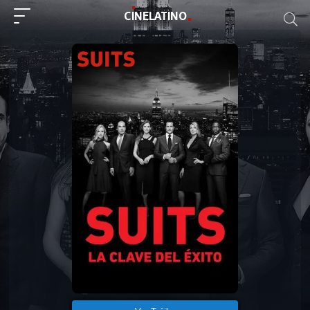
C
I
NE
LAT
INO