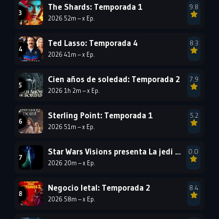
1990
1989
1988
The Shards: Temporada 1
9.8
2026 52m – x Ep.
1987
1986
1985
1984
1983
1982
Ted Lasso: Temporada 4
8.3
1981
1980
1979
2026 41m – x Ep.
1978
1977
Cien años de soledad: Temporada 2
7.9
2026 1h 2m – x Ep.
Sterling Point: Temporada 1
5.2
2026 51m – x Ep.
Star Wars Visions presenta La jedi número 9: Temporada 1
0.0
2026 20m – x Ep.
Negocio letal: Temporada 2
8.4
2026 58m – x Ep.