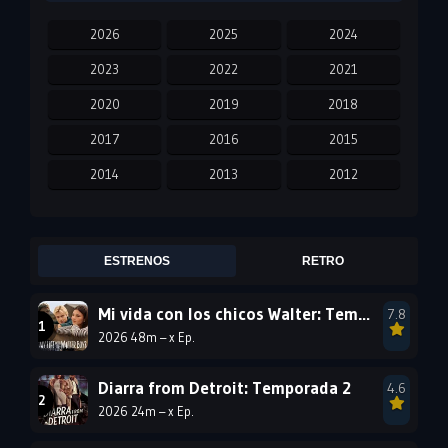
2026
2025
2024
2023
2022
2021
2020
2019
2018
2017
2016
2015
2014
2013
2012
2011
2010
2009
2008
2007
2006
ESTRENOS
RETRO
2005
2004
2003
Mi vida con los chicos Walter: Temporada 3
7.8
2002
2001
2000
2026 48m – x Ep.
1999
1998
1997
1996
1995
1994
Diarra from Detroit: Temporada 2
4.6
2026 24m – x Ep.
1993
1992
1991