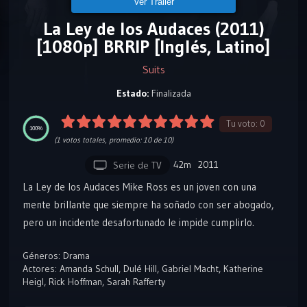
Ver Tráiler
La Ley de los Audaces (2011)
[1080p] BRRIP [Inglés, Latino]
Suits
Estado:
Finalizada
Tu voto:
0
100%
(
1
votos totales, promedio:
10
de 10)
42m
2011
Serie de TV
La Ley de los Audaces Mike Ross es un joven con una
mente brillante que siempre ha soñado con ser abogado,
pero un incidente desafortunado le impide cumplirlo.
Naturalmente inteligente y con una memoria eidética
Géneros:
Drama
(fotográfica), se gana la vida suplantando a otros en los
Actores:
Amanda Schull
,
Dulé Hill
,
Gabriel Macht
,
Katherine
exámenes de admisión para la escuela de derecho.
Heigl
,
Rick Hoffman
,
Sarah Rafferty
Envuelto en un encargo de tráfico de drogas, Mike