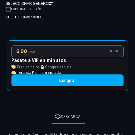
SELECCIONAR GÉNERO
EXPLORAR POR AÑO:
SELECCIONAR AÑO
6.00
DESDE
USD
Pásate a VIP en minutos
Precios bajos
·
Compra segura
Terabox Premium incluido
Comprar
DESCARGA
La Ley de los Audaces Mike Ross es un joven con una mente