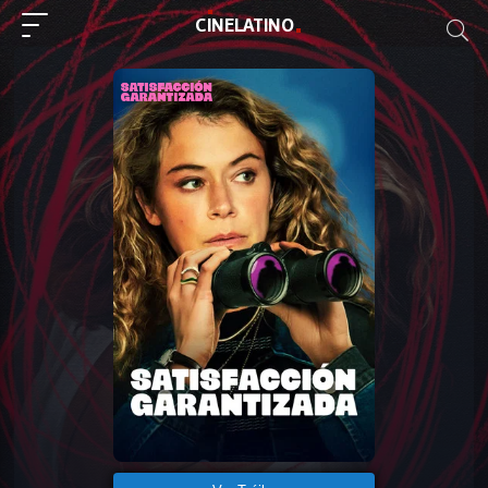
C
I
NE
LAT
INO