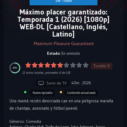
Ver Tráiler
Máximo placer garantizado:
Temporada 1 (2026) [1080p]
WEB-DL [Castellano, Inglés,
Latino]
Maximum Pleasure Guaranteed
Estado:
En emisión
Tu voto:
0
60%
(
1
votos totales, promedio:
6
de 10)
40m
2026
Serie de TV
Contenido actualizado
Nuevo episodio
Una mamá recién divorciada cae en una peligrosa maraña
de chantaje, asesinato y fútbol juvenil.
Géneros:
Comedia
Actores:
Charlie Hall
,
Dolly de Leon
,
Jake Johnson
,
Jessy