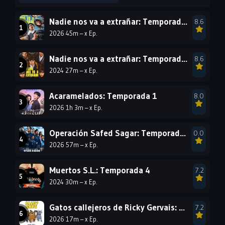
2005
2004
2003
Nadie nos va a extrañar: Temporada 2
8.6
2002
2001
2000
2026 45m – x Ep.
1999
1998
1997
1996
1995
1994
Nadie nos va a extrañar: Temporada 1
8.6
2024 27m – x Ep.
1993
1992
1991
1990
1989
1988
Acaramelados: Temporada 1
8.0
2026 1h 3m – x Ep.
1987
1986
1985
1984
1983
1982
Operación Safed Sagar: Temporada 1
0.0
1981
1980
1979
2026 57m – x Ep.
1978
1977
Muertos S.L.: Temporada 4
7.2
2024 30m – x Ep.
Gatos callejeros de Ricky Gervais: Temporada 1
7.2
2026 17m – x Ep.