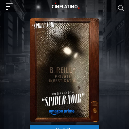
C
I
NE
LAT
INO