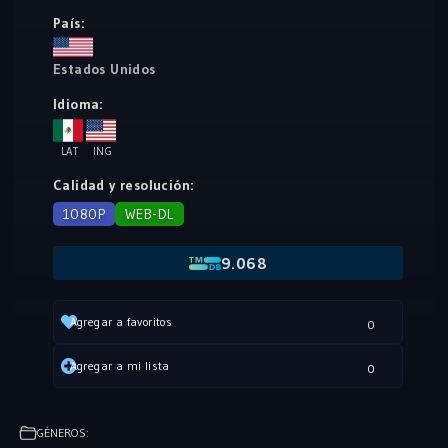
País:
Estados Unidos
Idioma:
LAT
ING
Calidad y resolución:
1080P
WEB-DL
9.068
Agregar a favoritos
0
Agregar a mi lista
0
GÉNEROS: