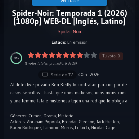
Ver Tráiler
Spider-Noir: Temporada 1 (2026)
[1080p] WEB-DL [Inglés, Latino]
Spider-Noir
Estado:
En emisión
Tu voto:
0
80%
(
1
votos totales, promedio:
8
de 10)
40m
2026
Serie de TV
Al detective privado Ben Reilly lo contratan para un par de
casos sencillos... hasta que unos mafiosos, unos monstruos
y una femme fatale misteriosa tejen una red que lo obliga a
encarar su antigua vida como el único superhéroe de Nueva
Géneros:
Crimen
,
Drama
,
Misterio
York: La Araña.
Actores:
Abraham Popoola
,
Brendan Gleeson
,
Jack Huston
,
Karen Rodriguez
,
Lamorne Morris
,
Li Jun Li
,
Nicolas Cage