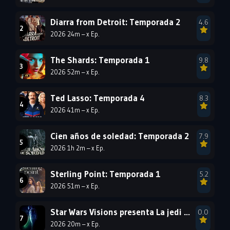
1999
1998
1997
1996
1995
1994
Diarra from Detroit: Temporada 2
4.6
2026 24m – x Ep.
1993
1992
1991
1990
1989
1988
The Shards: Temporada 1
9.8
2026 52m – x Ep.
1987
1986
1985
1984
1983
1982
Ted Lasso: Temporada 4
8.3
1981
1980
1979
2026 41m – x Ep.
1978
1977
Cien años de soledad: Temporada 2
7.9
2026 1h 2m – x Ep.
Sterling Point: Temporada 1
5.2
2026 51m – x Ep.
Star Wars Visions presenta La jedi número 9: Temporada 1
0.0
2026 20m – x Ep.