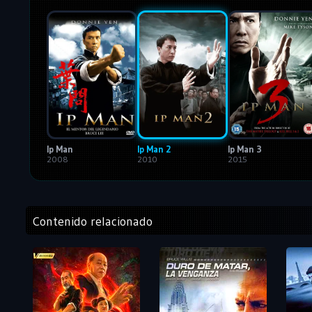
Ip Man
Ip Man 2
Ip Man 3
2008
2010
2015
Contenido relacionado