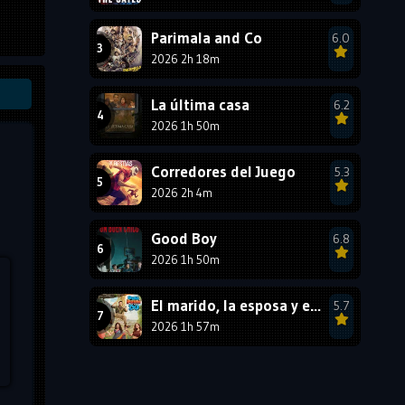
1987
1986
1985
Parimala and Co
6.0
1984
1983
1982
2026 2h 18m
1981
1980
1979
La última casa
6.2
1978
1977
2026 1h 50m
Corredores del Juego
5.3
2026 2h 4m
Good Boy
6.8
2026 1h 50m
El marido, la esposa y ella 2
5.7
2026 1h 57m