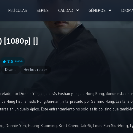
PELÍCULAS
SERIES
CALIDAD
GÉNEROS
IDIOM
) [1080p] []
7.5
TMDB
Drama
Hechos reales
rpretado por Donnie Yen, deja atrás Foshan y llega a Hong Kong, donde estable
al de Hung Fist llamado Hung Jan-nam, interpretado por Sammo Hung. Las tensi
arse en un duelo épico. Este enfrentamiento no solo es físico, sino que también e
 medio de la acción y el drama, la secuela explora la complejidad de las relac
ng
,
Donnie Yen
,
Huang Xiaoming
,
Kent Cheng Jak-Si
,
Louis Fan Siu-Wong
,
L