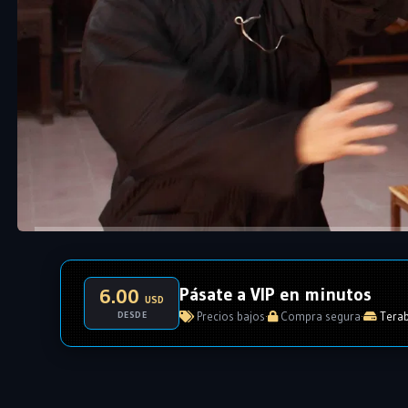
Pásate a VIP en minutos
6.00
USD
DESDE
Precios bajos
·
Compra segura
·
Terab