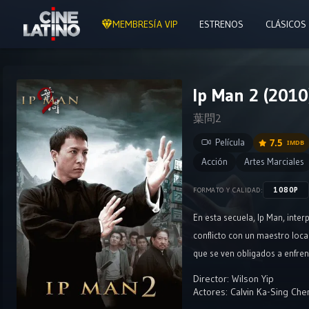
MEMBRESÍA VIP
ESTRENOS
CLÁSICOS
Ip Man 2 (2010
葉問2
Película
7.5
IMDB
Acción
Artes Marciales
1080P
FORMATO Y CALIDAD:
En esta secuela, Ip Man, inte
conflicto con un maestro loc
que se ven obligados a enfrent
el honor de ambos hombres. En
Director:
Wilson Yip
mundo que los rodea.
Actores:
Calvin Ka-Sing Che