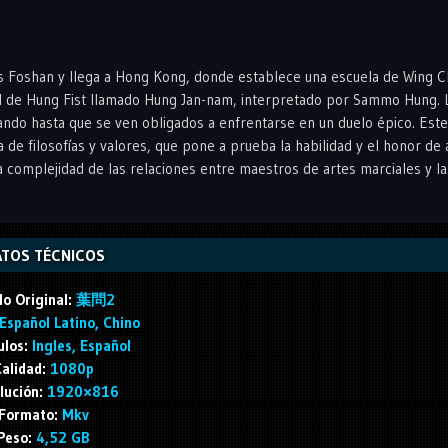
ás Foshan y llega a Hong Kong, donde establece una escuela de Wing C
al de Hung Fist llamado Hung Jan-nam, interpretado por Sammo Hung. 
ndo hasta que se ven obligados a enfrentarse en un duelo épico. Este
a de filosofías y valores, que pone a prueba la habilidad y el honor d
a complejidad de las relaciones entre maestros de artes marciales y la
TOS TÉCNICOS
lo Original:
葉問2
Español Latino, Chino
ulos:
Ingles, Español
alidad:
1080p
lución:
1920×816
Formato:
Mkv
Peso:
4,52 GB