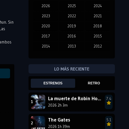
2026
2025
2024
2023
2022
2021
hun. Sin
2020
2019
2018
Las
2017
2016
2015
e ambos
2014
2013
2012
2011
2010
2009
2008
2007
2006
LO MÁS RECIENTE
2005
2004
2003
ESTRENOS
RETRO
2002
2001
2000
1999
1998
1997
La muerte de Robin Hood
7.4
2026 2h 3m
1996
1995
1994
1993
1992
1991
The Gates
5.1
1990
2026 1h 39m
1989
1988