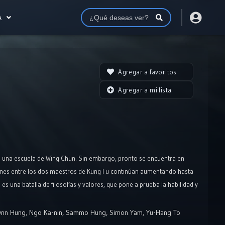
A
Agregar a favoritos
Agregar a mi lista
ce una escuela de Wing Chun. Sin embargo, pronto se encuentra en
ones entre los dos maestros de Kung Fu continúan aumentando hasta
s una batalla de filosofías y valores, que pone a prueba la habilidad y
iones entre maestros de artes marciales y la naturaleza cambiante del
ynn Hung
,
Ngo Ka-nin
,
Sammo Hung
,
Simon Yam
,
Yu-Hang To