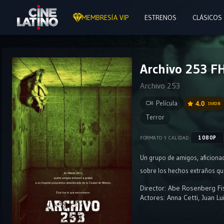
MEMBRESÍA VIP
ESTRENOS
CLÁSICOS
Archivo 253 FH
Archivo 253
Película
4.0
IMDB
Terror
1080P
FORMATO Y CALIDAD:
Un grupo de amigos, aficiona
sobre los hechos extraños que
Director:
Abe Rosenberg Fi
Actores:
Anna Cetti
,
Juan Lu