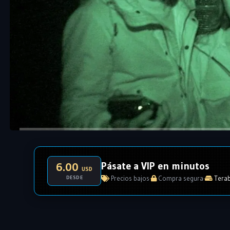
Pásate a VIP en minutos
6.00
USD
DESDE
Precios bajos
·
Compra segura
·
Terab