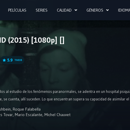
PELÍCULAS
SERIES
CALIDAD
GÉNEROS
IDIOM
D (2015) [1080p] []
5.9
TMDB
dos al estudio de los fenómenos paranormales, se adentra en un hospital psiqu
, se cuenta, allí suceden. Lo que encuentran supera su capacidad de asimilar el
shbein
,
Roque Falabella
is Tovar
,
Mario Escalante
,
Michel Chauvet