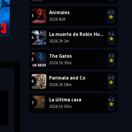
1987
1986
1985
Animales
0.0
1984
1983
1982
2026 N/A
1981
1980
1979
La muerte de Robin Hood
7.4
1978
1977
2026 2h 3m
The Gates
5.1
2026 1h 39m
Parimala and Co
6.0
2026 2h 18m
La última casa
6.2
2026 1h 50m