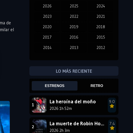
2026
2025
2024
2023
2022
2021
ama de
2020
2019
2018
milar el
2017
2016
2015
2014
2013
2012
2011
2010
2009
2008
2007
2006
LO MÁS RECIENTE
2005
2004
2003
ESTRENOS
RETRO
2002
2001
2000
1999
1998
1997
La heroína del moño
9.0
2026 1h 52m
1996
1995
1994
1993
1992
1991
La muerte de Robin Hood
7.4
1990
2026 2h 3m
1989
1988