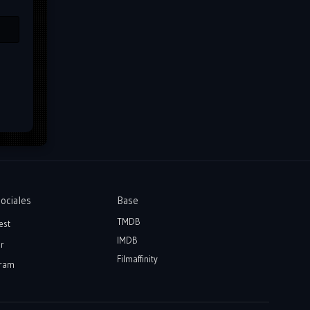
ociales
Base
TMDB
est
IMDB
r
Filmaffinity
ram