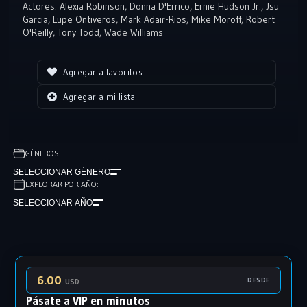
enamorarse de una mujer blanca y que, según la leyenda, se
Actores:
Alexia Robinson
,
Donna D'Errico
,
Ernie Hudson Jr.
,
Jsu
Garcia
,
Lupe Ontiveros
,
Mark Adair-Rios
,
Mike Moroff
,
Robert
convirtió en un muerto viviente en busca de venganza. Ahora
O'Reilly
,
Tony Todd
,
Wade Williams
Caroline tiene pesadillas sobre este ser terrorífico. Candyman está
cerca.
Agregar a favoritos
Agregar a mi lista
GÉNEROS:
SELECCIONAR GÉNERO
EXPLORAR POR AÑO:
SELECCIONAR AÑO
6.00
DESDE
USD
Pásate a VIP en minutos