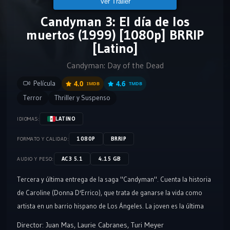
Ver Tráiler
Candyman 3: El día de los
muertos (1999) [1080p] BRRIP
[Latino]
Candyman: Day of the Dead
Película
4.0
4.6
IMDB
TMDB
Terror
Thriller y Suspenso
LATINO
IDIOMAS:
1080P
BRRIP
FORMATO Y CALIDAD:
AC3 5.1
4.15 GB
AUDIO Y PESO:
Tercera y última entrega de la saga "Candyman". Cuenta la historia
de Caroline (Donna D'Errico), que trata de ganarse la vida como
artista en un barrio hispano de Los Ángeles. La joven es la última
descendiente de un hombre negro que fue linchado por
Director:
Juan Mas
,
Laurie Cabranes
,
Turi Meyer