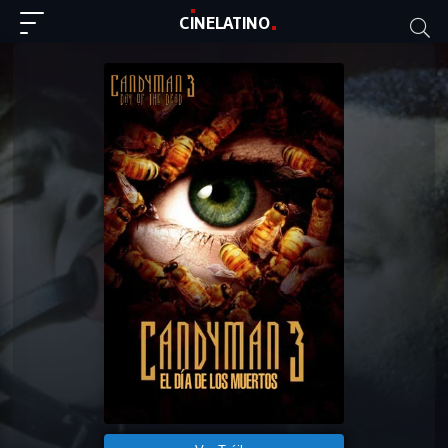
C
I
NE
LAT
INO