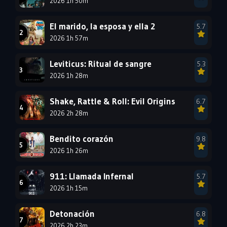
2026 1h 50m
1996
1995
1994
1993
1992
1991
El marido, la esposa y ella 2
5.7
1990
2026 1h 57m
1989
1988
1987
1986
1985
Leviticus: Ritual de sangre
5.3
1984
1983
1982
2026 1h 28m
1981
1980
1979
Shake, Rattle & Roll: Evil Origins
6.7
1978
1977
2026 2h 28m
Bendito corazón
9.8
2026 1h 26m
911: Llamada Infernal
5.7
2026 1h 15m
Detonación
6.8
2026 2h 23m