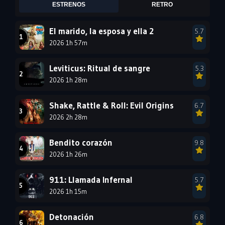
ESTRENOS
RETRO
2002
2001
2000
1999
1998
1997
El marido, la esposa y ella 2
5.7
2026 1h 57m
1996
1995
1994
1993
1992
1991
Leviticus: Ritual de sangre
5.3
1990
2026 1h 28m
1989
1988
1987
1986
1985
Shake, Rattle & Roll: Evil Origins
6.7
1984
1983
1982
2026 2h 28m
1981
1980
1979
Bendito corazón
9.8
1978
1977
2026 1h 26m
911: Llamada Infernal
5.7
2026 1h 15m
Detonación
6.8