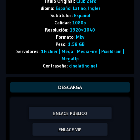
Titulo Original:
Club Zero
Idioma:
Español Latino, Ingles
Subtítulos:
Español
Calidad:
1080p
Resolución:
1920×1040
Formato:
Mkv
Peso:
1.58 GB
Servidores:
1Fichier | Mega | MediaFire | Pixeldrain |
MegaUp
Contraseña:
cinelatino.net
DESCARGA
ENLACE PÚBLICO
ENLACE VIP