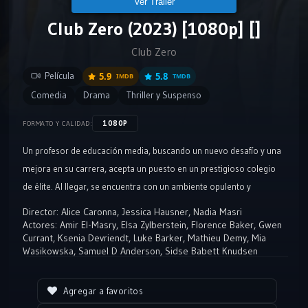
Ver Tráiler
Club Zero (2023) [1080p] []
Club Zero
Película
5.9
5.8
IMDB
TMDB
Comedia
Drama
Thriller y Suspenso
1080P
FORMATO Y CALIDAD:
Un profesor de educación media, buscando un nuevo desafío y una
mejora en su carrera, acepta un puesto en un prestigioso colegio
de élite. Al llegar, se encuentra con un ambiente opulento y
exigente, donde los estudiantes, aunque brillantes, también están
Director:
Alice Caronna
,
Jessica Hausner
,
Nadia Masri
sometidos a una presión académica y social significativa.
Actores:
Amir El-Masry
,
Elsa Zylberstein
,
Florence Baker
,
Gwen
Currant
,
Ksenia Devriendt
,
Luke Barker
,
Mathieu Demy
,
Mia
Wasikowska
,
Samuel D Anderson
,
Sidse Babett Knudsen
Agregar a favoritos