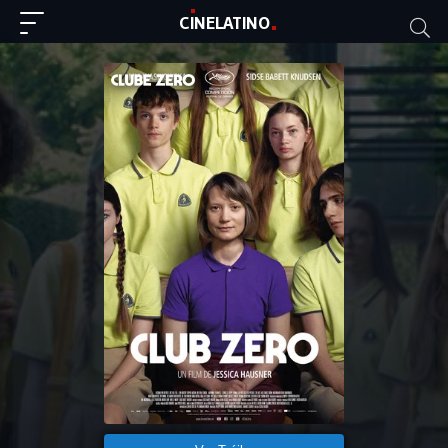
C
I
NE
LAT
INO