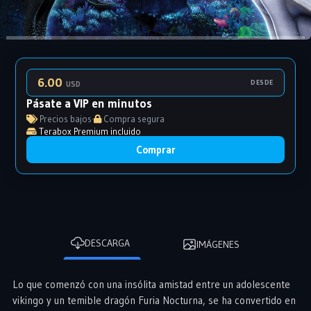
6.00
DESDE
USD
Pásate a VIP en minutos
Precios bajos
·
Compra segura
Terabox Premium incluido
Comprar
DESCARGA
IMÁGENES
Lo que comenzó con una insólita amistad entre un adolescente
vikingo y un temible dragón Furia Nocturna, se ha convertido en