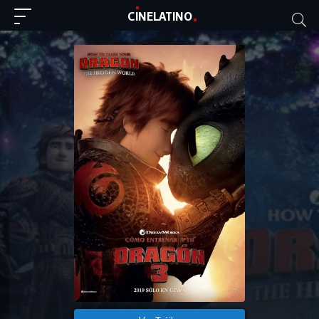
C
I
NE
LAT
INO