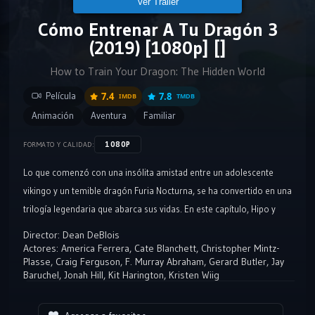
Ver Tráiler
Cómo Entrenar A Tu Dragón 3
(2019) [1080p] []
How to Train Your Dragon: The Hidden World
Película
7.4
7.8
IMDB
TMDB
Animación
Aventura
Familiar
1080P
FORMATO Y CALIDAD:
Lo que comenzó con una insólita amistad entre un adolescente
vikingo y un temible dragón Furia Nocturna, se ha convertido en una
trilogía legendaria que abarca sus vidas. En este capítulo, Hipo y
Chimuelo finalmente descubrirán sus verdaderos destinos: ser el
Director:
Dean DeBlois
jefe del pueblo y gobernante de Berk a lado de Astrid y ser el
Actores:
America Ferrera
,
Cate Blanchett
,
Christopher Mintz-
Plasse
,
Craig Ferguson
,
F. Murray Abraham
,
Gerard Butler
,
Jay
dragón líder de su propia especie. Como ambos ascienden, la
Baruchel
,
Jonah Hill
,
Kit Harington
,
Kristen Wiig
amenaza más oscura que han enfrentado, así como la aparición de
una furia luminosa, pondrá a prueba los lazos de su relación como