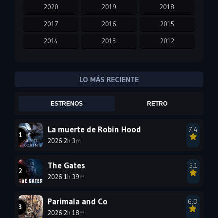
2020
2019
2018
2017
2016
2015
2014
2013
2012
2011
2010
2009
2008
2007
2006
LO MÁS RECIENTE
2005
2004
2003
ESTRENOS
RETRO
2002
2001
2000
1999
1998
1997
La muerte de Robin Hood
7.4
2026 2h 3m
1996
1995
1994
1993
1992
1991
The Gates
5.1
1990
2026 1h 39m
1989
1988
1987
1986
1985
Parimala and Co
6.0
1984
1983
1982
2026 2h 18m