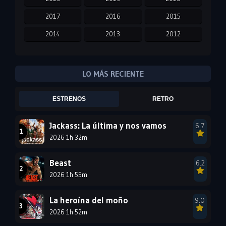
2017
2016
2015
2014
2013
2012
2011
2010
2009
2008
2007
2006
LO MÁS RECIENTE
2005
2004
2003
ESTRENOS
RETRO
2002
2001
2000
1999
1998
1997
Jackass: La última y nos vamos
6.7
2026 1h 32m
1996
1995
1994
1993
1992
1991
Beast
6.2
1990
2026 1h 55m
1989
1988
1987
1986
1985
La heroína del moño
9.0
1984
1983
1982
2026 1h 52m