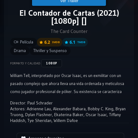
Ver Tráiler
El Contador de Cartas (2021)
[1080p] []
The Card Counter
Película
6.2
6.1
IMDB
TMDB
Drama
Thriller y Suspenso
1080P
FORMATO Y CALIDAD:
William Tell, interpretado por Oscar Isaac, es un exmilitar con un
pasado complejo que ahora lleva una vida ordenada y meticulosa
como jugador profesional de póker. Su existencia se caracteriza
por la precisión y la calma, tanto en las mesas de póker como en su
Director:
Paul Schrader
vida cotidiana. Sin embargo, su mundo se ve alterado
Actores:
Adrienne Lau
,
Alexander Babara
,
Bobby C. King
,
Bryan
Truong
,
Dylan Flashner
,
Ekaterina Baker
,
Oscar Isaac
,
Tiffany
drásticamente cuando un joven llamado Cirk se acerca a él con una
Haddish
,
Tye Sheridan
,
Willem Dafoe
solicitud inesperada.