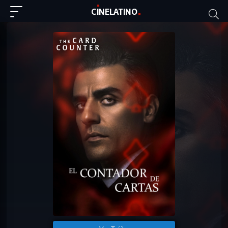
C
I
NE
LAT
INO