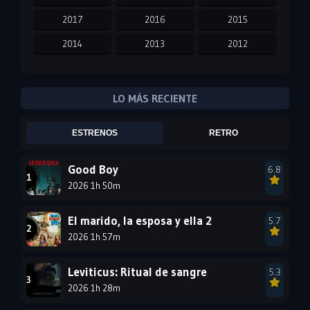
2017
2016
2015
2014
2013
2012
2011
2010
2009
2008
2007
2006
LO MÁS RECIENTE
2005
2004
2003
ESTRENOS
RETRO
2002
2001
2000
1999
1998
1997
Good Boy
6.8
2026 1h 50m
1996
1995
1994
1993
1992
1991
El marido, la esposa y ella 2
5.7
1990
2026 1h 57m
1989
1988
1987
1986
1985
Leviticus: Ritual de sangre
5.3
1984
1983
1982
2026 1h 28m