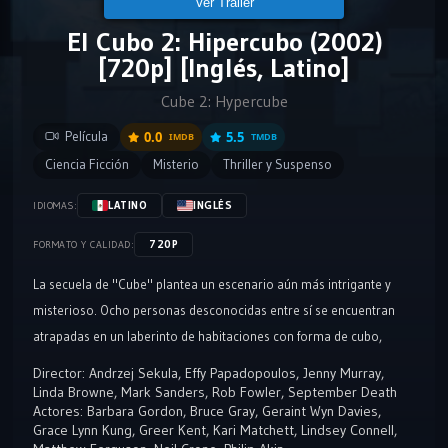
Ver Tráiler
El Cubo 2: Hipercubo (2002)
[720p] [Inglés, Latino]
Cube 2: Hypercube
Película
0.0
5.5
IMDB
TMDB
Ciencia Ficción
Misterio
Thriller y Suspenso
LATINO
INGLÉS
IDIOMAS:
720P
FORMATO Y CALIDAD:
La secuela de "Cube" plantea un escenario aún más intrigante y
misterioso. Ocho personas desconocidas entre sí se encuentran
atrapadas en un laberinto de habitaciones con forma de cubo,
similar al original, pero con una nueva y perturbadora
Director:
Andrzej Sekula
,
Effy Papadopoulos
,
Jenny Murray
,
característica: descubren que están en un "hypercubo", una cuarta
Linda Browne
,
Mark Sanders
,
Rob Fowler
,
September Death
Actores:
Barbara Gordon
,
Bruce Gray
,
Geraint Wyn Davies
,
dimensión donde las reglas de la física no se aplican de la manera
Grace Lynn Kung
,
Greer Kent
,
Kari Matchett
,
Lindsey Connell
,
habitual.