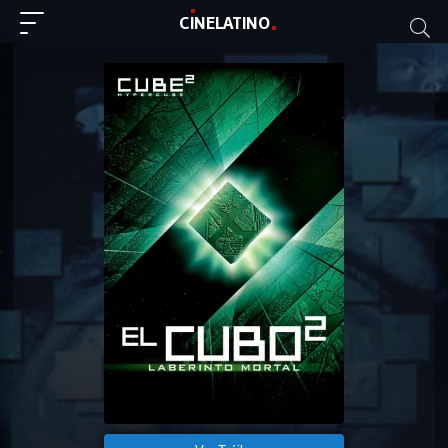
C
I
NE
LAT
INO