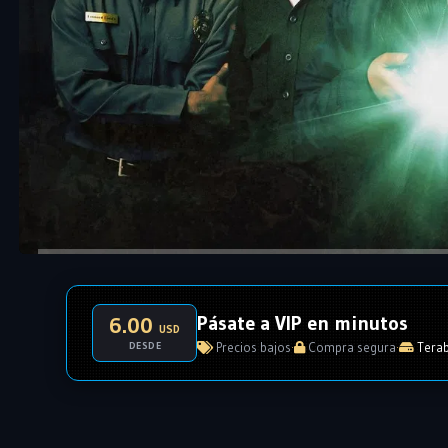
Pásate a VIP en minutos
6.00
USD
DESDE
Precios bajos
·
Compra segura
·
Terab