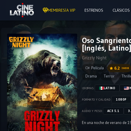
MEMBRESÍA VIP
ESTRENOS
CLÁSICOS
Oso Sangriento
[Inglés, Latino
Grizzly Night
Película
6.2
IMDB
Drama
Terror
Thril
LATINO
I
IDIOMAS:
1080P
FORMATO Y CALIDAD:
AC3 5.1
3
AUDIO Y PESO:
En una noche de verano de 19