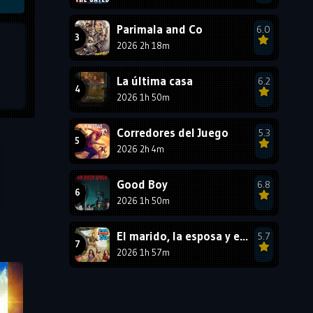
1987
1986
1985
Parimala and Co
6.0
1984
1983
1982
2026 2h 18m
1981
1980
1979
La última casa
6.2
1978
1977
2026 1h 50m
Corredores del Juego
5.3
2026 2h 4m
Good Boy
6.8
2026 1h 50m
El marido, la esposa y ella 2
5.7
2026 1h 57m