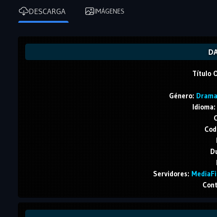
DESCARGA
IMÁGENES
DA
Título O
Género:
Drama,
Idioma:
C
Cod
Du
Servidores:
MediaFir
Cont