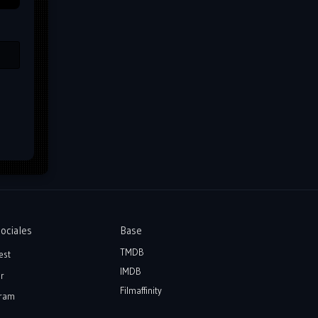
ociales
Base
TMDB
est
IMDB
r
Filmaffinity
ram