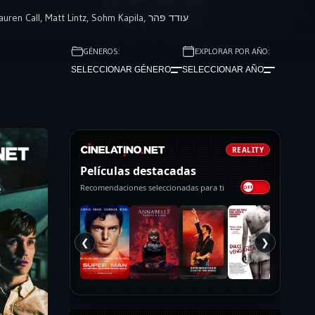
auren Call
,
Matt Lintz
,
Sohm Kapila
,
עודד פהר
GÉNEROS:
EXPLORAR POR AÑO:
SELECCIONAR GÉNERO
SELECCIONAR AÑO
REALITY
Películas destacadas
Recomendaciones seleccionadas para ti
❮
❯