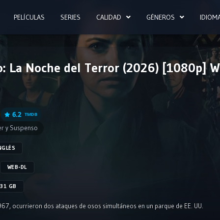
PELÍCULAS
SERIES
CALIDAD
GÉNEROS
IDIOM
: La Noche del Terror (2026) [1080p] 
]
6.2
TMDB
ler y Suspenso
NGLÉS
WEB-DL
.31 GB
67, ocurrieron dos ataques de osos simultáneos en un parque de EE. UU.