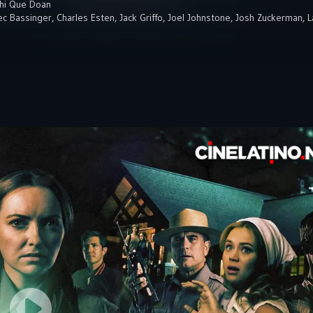
hi Que Doan
ec Bassinger
,
Charles Esten
,
Jack Griffo
,
Joel Johnstone
,
Josh Zuckerman
,
L