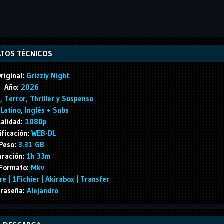
TOS TÉCNICOS
riginal:
Grizzly Night
Año:
2026
 Terror, Thriller y Suspenso
Latino, Inglés + Subs
alidad:
1080p
ificación:
WEB-DL
Peso:
3.31 GB
ración:
1h 33m
Formato:
Mkv
e | 1Fichier | Akirabox | Transfer
raseña:
Alejandro