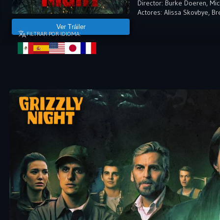
Director:
Burke Doeren
,
Mic
Actores:
Alissa Skovbye
,
Br
Ver Tráiler
FILTRAR POR IDIOMA: