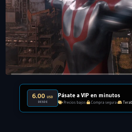
Pásate a VIP en minutos
6.00
USD
DESDE
Precios bajos
·
Compra segura
·
Terab