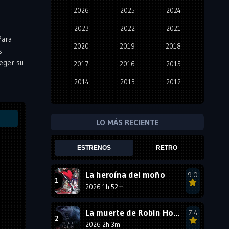
2026
2025
2024
2023
2022
2021
Para
2020
2019
2018
s
teger su
2017
2016
2015
2014
2013
2012
2011
2010
2009
2008
2007
2006
LO MÁS RECIENTE
2005
2004
2003
ESTRENOS
RETRO
2002
2001
2000
1999
1998
1997
La heroína del moño
9.0
2026 1h 52m
1996
1995
1994
1993
1992
1991
La muerte de Robin Hood
7.4
1990
2026 2h 3m
1989
1988