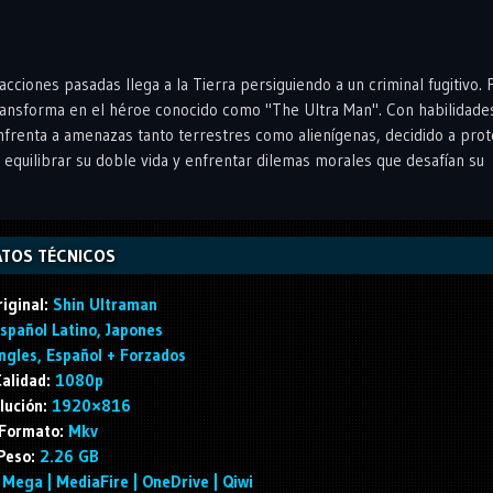
acciones pasadas llega a la Tierra persiguiendo a un criminal fugitivo. 
transforma en el héroe conocido como "The Ultra Man". Con habilidade
enfrenta a amenazas tanto terrestres como alienígenas, decidido a pro
e equilibrar su doble vida y enfrentar dilemas morales que desafían su
TOS TÉCNICOS
riginal:
Shin Ultraman
spañol Latino, Japones
ngles, Español + Forzados
alidad:
1080p
lución:
1920×816
Formato:
Mkv
Peso:
2.26 GB
 Mega | MediaFire | OneDrive | Qiwi