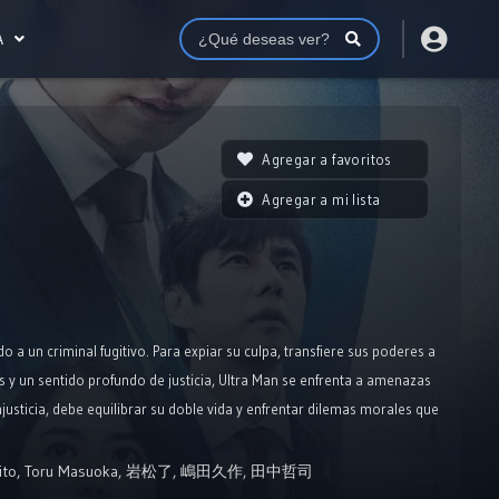
A
Agregar a favoritos
Agregar a mi lista
o a un criminal fugitivo. Para expiar su culpa, transfiere sus poderes a
y un sentido profundo de justicia, Ultra Man se enfrenta a amenazas
justicia, debe equilibrar su doble vida y enfrentar dilemas morales que
ito
,
Toru Masuoka
,
岩松了
,
嶋田久作
,
田中哲司