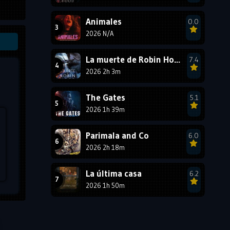
1987
1986
1985
Animales
0.0
1984
1983
1982
2026 N/A
1981
1980
1979
La muerte de Robin Hood
7.4
1978
1977
2026 2h 3m
The Gates
5.1
2026 1h 39m
Parimala and Co
6.0
2026 2h 18m
La última casa
6.2
2026 1h 50m