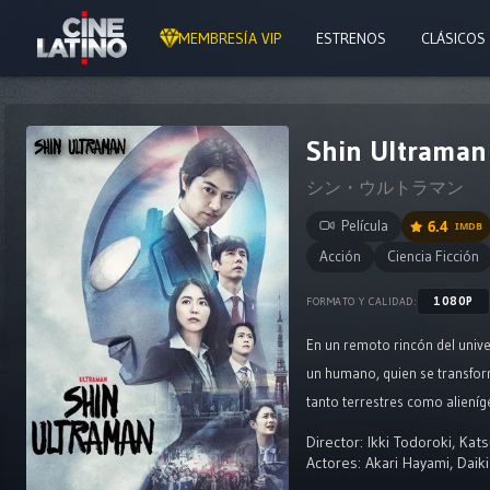
MEMBRESÍA VIP
ESTRENOS
CLÁSICOS
Shin Ultraman 
シン・ウルトラマン
Película
6.4
IMDB
Acción
Ciencia Ficción
1080P
FORMATO Y CALIDAD:
En un remoto rincón del univer
un humano, quien se transfor
tanto terrestres como alieníge
desafían su propósito como de
Director:
Ikki Todoroki
,
Kats
Actores:
Akari Hayami
,
Daiki