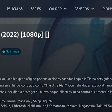
PELÍCULAS
SERIES
CALIDAD
GÉNEROS
IDIOM
(2022) [1080p] []
7.1
TMDB
so, un alienígena afligido por sus acciones pasadas llega a la Tierra persiguiend
ma en el héroe conocido como "The Ultra Man". Con habilidades extraordinarias 
nas, decidido a proteger su nuevo hogar. Mientras lucha contra el crimen y la in
fensor de la Tierra.
uro Onoue
,
Masayuki
,
Shinji Higuchi
 Arioka
,
Hidetoshi Nishijima
,
Koji Yamamoto
,
Masami Nagasawa
,
Takumi Sa