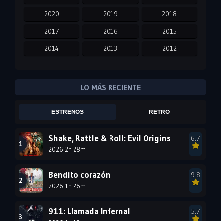
2020
2019
2018
2017
2016
2015
2014
2013
2012
2011
2010
2009
2008
2007
2006
LO MÁS RECIENTE
2005
2004
2003
ESTRENOS
RETRO
2002
2001
2000
1999
1998
1997
Shake, Rattle & Roll: Evil Origins
6.7
2026 2h 28m
1996
1995
1994
1993
1992
1991
Bendito corazón
9.8
1990
2026 1h 26m
1989
1988
1987
1986
1985
911: Llamada Infernal
5.7