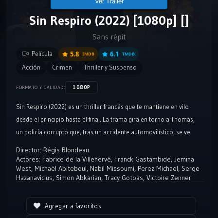
Ver Tráiler
Sin Respiro (2022) [1080p] []
Sans répit
Película
5.8
6.1
IMDB
TMDB
Acción
Crimen
Thriller y Suspenso
1080P
FORMATO Y CALIDAD:
Sin Respiro (2022) es un thriller francés que te mantiene en vilo
desde el principio hasta el final. La trama gira en torno a Thomas,
un policía corrupto que, tras un accidente automovilístico, se ve
envuelto en una espiral de mentiras y amenazas.
Director:
Régis Blondeau
Actores:
Fabrice de la Villehervé
,
Franck Gastambide
,
Jemina
West
,
Michaël Abiteboul
,
Nabil Missoumi
,
Perez Michael
,
Serge
Hazanavicius
,
Simon Abkarian
,
Tracy Gotoas
,
Victoire Zenner
Agregar a favoritos