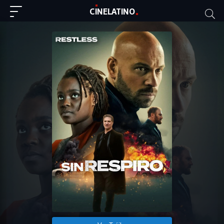
C
I
NE
LAT
INO