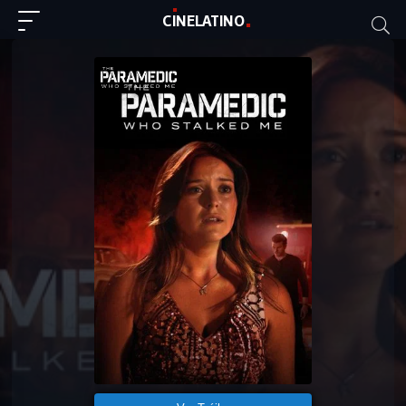
C
I
NE
LAT
INO