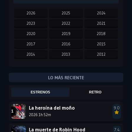
2026
2025
2024
2023
2022
2021
2020
2019
2018
2017
2016
2015
2014
2013
2012
2011
2010
2009
2008
2007
2006
LO MÁS RECIENTE
2005
2004
2003
ESTRENOS
RETRO
2002
2001
2000
1999
1998
1997
La heroína del moño
9.0
2026 1h 52m
1996
1995
1994
1993
1992
1991
La muerte de Robin Hood
7.4