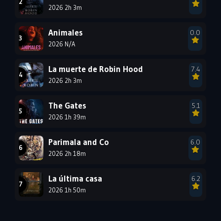
1990
2026 2h 3m
1989
1988
1987
1986
1985
Animales
0.0
1984
1983
1982
2026 N/A
1981
1980
1979
La muerte de Robin Hood
7.4
1978
1977
2026 2h 3m
The Gates
5.1
2026 1h 39m
Parimala and Co
6.0
2026 2h 18m
La última casa
6.2
2026 1h 50m