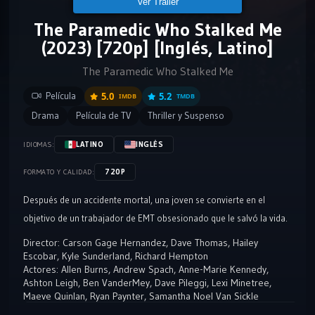
Ver Tráiler
The Paramedic Who Stalked Me
(2023) [720p] [Inglés, Latino]
The Paramedic Who Stalked Me
Película
5.0
5.2
IMDB
TMDB
Drama
Película de TV
Thriller y Suspenso
LATINO
INGLÉS
IDIOMAS:
720P
FORMATO Y CALIDAD:
Después de un accidente mortal, una joven se convierte en el
objetivo de un trabajador de EMT obsesionado que le salvó la vida.
Director:
Carson Gage Hernandez
,
Dave Thomas
,
Hailey
Escobar
,
Kyle Sunderland
,
Richard Hempton
Actores:
Allen Burns
,
Andrew Spach
,
Anne-Marie Kennedy
,
Ashton Leigh
,
Ben VanderMey
,
Dave Pileggi
,
Lexi Minetree
,
Maeve Quinlan
,
Ryan Paynter
,
Samantha Noel Van Sickle