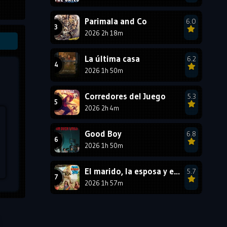
1987
1986
1985
Parimala and Co
6.0
1984
1983
1982
2026 2h 18m
1981
1980
1979
La última casa
6.2
1978
1977
2026 1h 50m
Corredores del Juego
5.3
2026 2h 4m
Good Boy
6.8
2026 1h 50m
El marido, la esposa y ella 2
5.7
2026 1h 57m