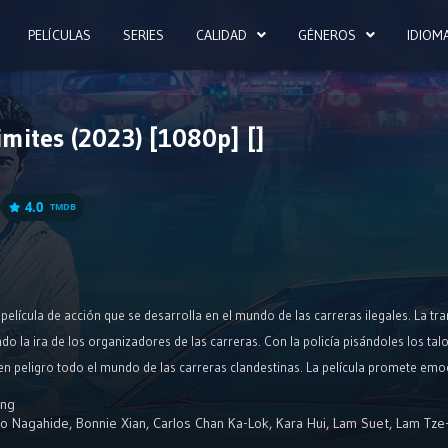
PELÍCULAS
SERIES
CALIDAD
GÉNEROS
IDIOM
imites (2023) [1080p] []
4.0
TMDB
 película de acción que se desarrolla en el mundo de las carreras ilegales. La tr
o la ira de los organizadores de las carreras. Con la policía pisándoles los tal
en peligro todo el mundo de las carreras clandestinas. La película promete emoc
n un mundo donde las reglas son prácticamente inexistentes.
ing
o Nagahide
,
Bonnie Xian
,
Carlos Chan Ka-Lok
,
Kara Hui
,
Lam Suet
,
Lam Tze