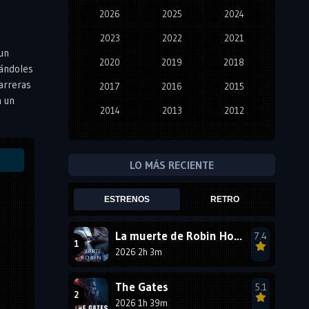
2026
2025
2024
2023
2022
2021
 un
2020
2019
2018
sándoles
carreras
2017
2016
2015
n un
2014
2013
2012
2011
2010
2009
2008
2007
2006
LO MÁS RECIENTE
2005
2004
2003
ESTRENOS
RETRO
2002
2001
2000
1999
1998
1997
La muerte de Robin Hood
7.4
2026 2h 3m
1996
1995
1994
1993
1992
1991
The Gates
5.1
1990
2026 1h 39m
1989
1988