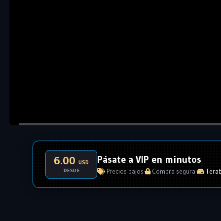
Pásate a VIP en minutos
6.00
USD
DESDE
Precios bajos
·
Compra segura
·
Terab