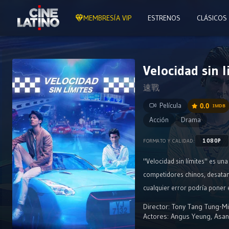
MEMBRESÍA VIP
ESTRENOS
CLÁSICOS
Velocidad sin l
速戰
Película
0.0
IMDB
Acción
Drama
1080P
FORMATO Y CALIDAD:
"Velocidad sin límites" es una
competidores chinos, desatand
cualquier error podría poner 
victoria y la supervivencia e
Director:
Tony Tang Tung-M
Actores:
Angus Yeung
,
Asan