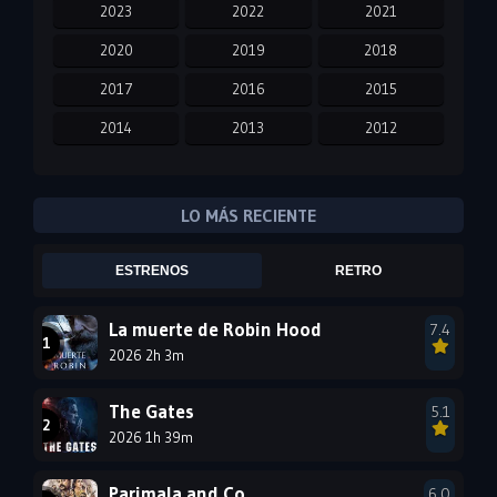
2023
2022
2021
2020
2019
2018
2017
2016
2015
2014
2013
2012
2011
2010
2009
2008
2007
2006
LO MÁS RECIENTE
2005
2004
2003
ESTRENOS
RETRO
2002
2001
2000
1999
1998
1997
La muerte de Robin Hood
7.4
2026 2h 3m
1996
1995
1994
1993
1992
1991
The Gates
5.1
1990
2026 1h 39m
1989
1988
1987
1986
1985
Parimala and Co
6.0