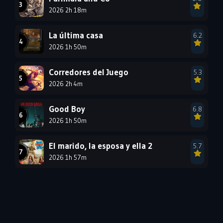
1984
1983
1982
2026 2h 18m
1981
1980
1979
La última casa
6.2
1978
1977
2026 1h 50m
Corredores del Juego
5.3
2026 2h 4m
Good Boy
6.8
2026 1h 50m
El marido, la esposa y ella 2
5.7
2026 1h 57m