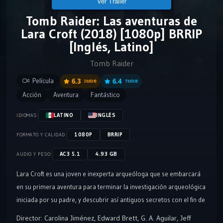
Ver Tráiler
Tomb Raider: Las aventuras de
Lara Croft (2018) [1080p] BRRIP
[Inglés, Latino]
Tomb Raider
Película
6.3
6.4
IMDB
TMDB
Acción
Aventura
Fantástico
LATINO
INGLÉS
IDIOMAS:
1080P
BRRIP
FORMATO Y CALIDAD:
AC3 5.1
4.93 GB
AUDIO Y PESO:
Lara Croft es una joven e inexperta arqueóloga que se embarcará
en su primera aventura para terminar la investigación arqueológica
iniciada por su padre, y descubrir así antiguos secretos con el fin de
limpiar el deshonrado nombre de su progenitor. Esta expedición
Director:
Carolina Jiménez
,
Edward Brett
,
G. A. Aguilar
,
Jeff