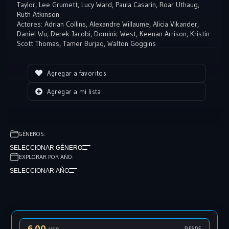
llena de peligros será una lucha por la supervivencia, con nuevas
Taylor
,
Lee Grumett
,
Lucy Ward
,
Paula Casarin
,
Roar Uthaug
,
Ruth Atkinson
pruebas y nuevos enemigos, en la que Croft, poco a poco, se irá
Actores:
Adrian Collins
,
Alexandre Willaume
,
Alicia Vikander
,
convirtiendo en la heroína que todos conocemos. La historia de
Daniel Wu
,
Derek Jacobi
,
Dominic West
,
Keenan Arrison
,
Kristin
una mujer corriente que descubre su carácter de luchadora al verse
Scott Thomas
,
Tamer Burjaq
,
Walton Goggins
obligada a poner a prueba sus habilidades de lucha con el único
propósito de salir con vida.
Agregar a favoritos
Agregar a mi lista
GÉNEROS:
SELECCIONAR GÉNERO
EXPLORAR POR AÑO:
SELECCIONAR AÑO
6.00
DESDE