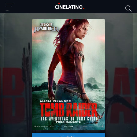
C
I
NE
LAT
INO