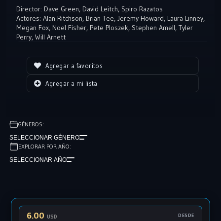
El súper villano Shredder escapa de prisión y une sus fuerzas con el
Director:
Dave Green
,
David Leitch
,
Spiro Razatos
científico loco Baxter Stockman y sus dos secuaces, Bebob y
Actores:
Alan Ritchson
,
Brian Tee
,
Jeremy Howard
,
Laura Linney
,
Megan Fox
,
Noel Fisher
,
Pete Ploszek
,
Stephen Amell
,
Tyler
Rocksteady, para llevar a cabo un diabólico plan para conquistar el
Perry
,
Will Arnett
mundo.
Agregar a favoritos
Agregar a mi lista
GÉNEROS:
SELECCIONAR GÉNERO
EXPLORAR POR AÑO:
SELECCIONAR AÑO
6.00
DESDE
USD