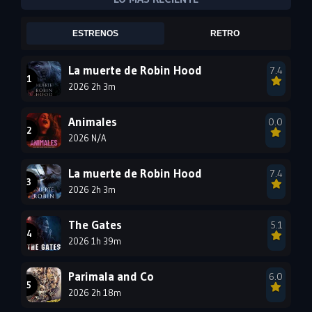
2005
2004
2003
ESTRENOS
RETRO
2002
2001
2000
1999
1998
1997
La muerte de Robin Hood
7.4
2026 2h 3m
1996
1995
1994
1993
1992
1991
Animales
0.0
1990
2026 N/A
1989
1988
1987
1986
1985
La muerte de Robin Hood
7.4
1984
1983
1982
2026 2h 3m
1981
1980
1979
The Gates
5.1
1978
1977
2026 1h 39m
Parimala and Co
6.0
2026 2h 18m