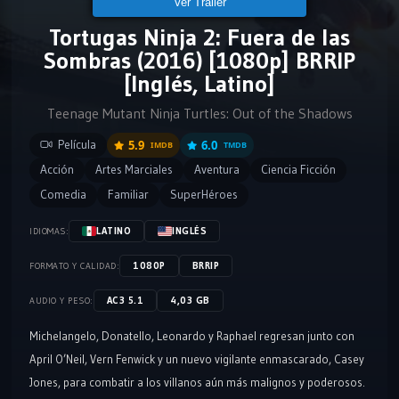
Ver Tráiler
Tortugas Ninja 2: Fuera de las
Sombras (2016) [1080p] BRRIP
[Inglés, Latino]
Teenage Mutant Ninja Turtles: Out of the Shadows
Película
5.9
6.0
IMDB
TMDB
Acción
Artes Marciales
Aventura
Ciencia Ficción
Comedia
Familiar
SuperHéroes
LATINO
INGLÉS
IDIOMAS:
1080P
BRRIP
FORMATO Y CALIDAD:
AC3 5.1
4,03 GB
AUDIO Y PESO:
Michelangelo, Donatello, Leonardo y Raphael regresan junto con
April O’Neil, Vern Fenwick y un nuevo vigilante enmascarado, Casey
Jones, para combatir a los villanos aún más malignos y poderosos.