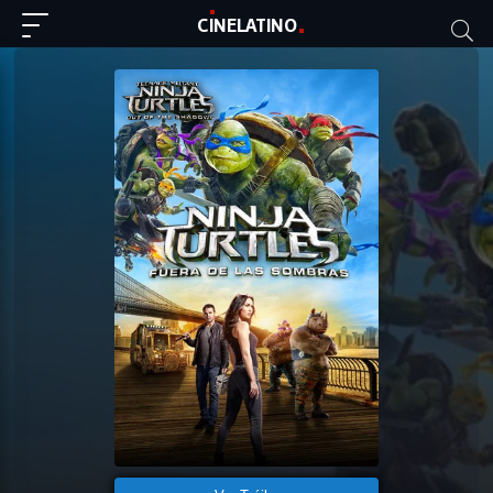
C
I
NE
LAT
INO