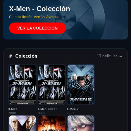
X-Men - Colección
Ciencia ficción, Acción, Aventura
VER LA COLECCIÓN
Colección
13 películas →
X-Men
X-Men: 60FPS
X-Men 2
2000
2000
2003