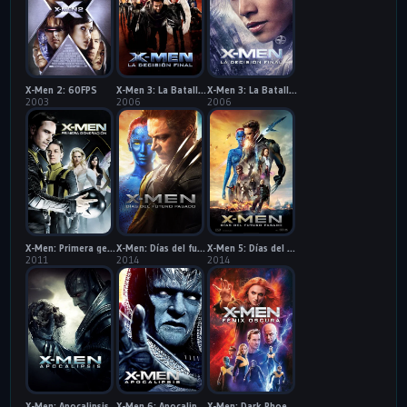
X-Men 2: 60FPS
X-Men 3: La Batalla Final
X-Men 3: La Batalla Final: 60FPS
2003
2006
2006
X-Men: Primera generación
X-Men: Días del futuro pasado
X-Men 5: Días del futuro pasado: 60FPS
2011
2014
2014
X-Men: Apocalipsis
X-Men 6: Apocalipsis: 60FPS
X-Men: Dark Phoenix