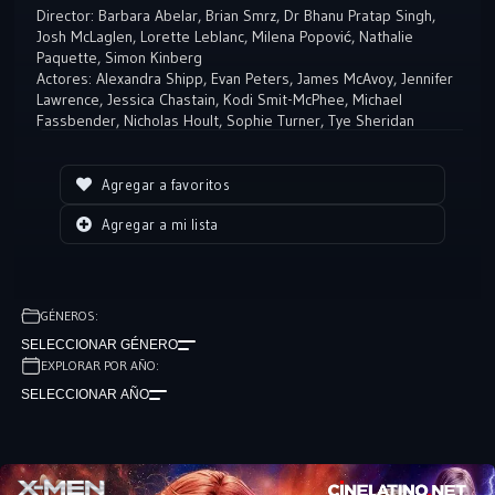
Director:
Barbara Abelar
,
Brian Smrz
,
Dr Bhanu Pratap Singh
,
Josh McLaglen
,
Lorette Leblanc
,
Milena Popović
,
Nathalie
Paquette
,
Simon Kinberg
Actores:
Alexandra Shipp
,
Evan Peters
,
James McAvoy
,
Jennifer
Lawrence
,
Jessica Chastain
,
Kodi Smit-McPhee
,
Michael
Fassbender
,
Nicholas Hoult
,
Sophie Turner
,
Tye Sheridan
Agregar a favoritos
Agregar a mi lista
GÉNEROS:
SELECCIONAR GÉNERO
EXPLORAR POR AÑO:
SELECCIONAR AÑO