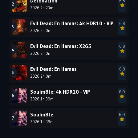
Detonación
6.8
1990
2026 2h 23m
1989
1988
1987
1986
1985
Evil Dead: En llamas: 4k HDR10 - VIP
6.8
1984
1983
1982
2026 2h 0m
1981
1980
1979
Evil Dead: En llamas: X265
6.8
1978
1977
2026 2h 0m
Evil Dead: En llamas
6.8
2026 2h 0m
Soulm8te: 4k HDR10 - VIP
6.0
2026 1h 39m
Soulm8te
6.0
2026 1h 39m