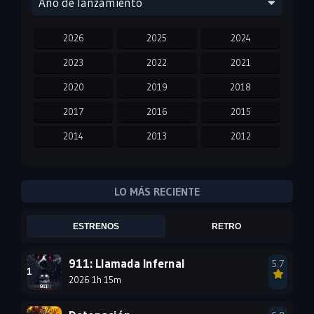
Año de lanzamiento
2026
2025
2024
2023
2022
2021
2020
2019
2018
2017
2016
2015
2014
2013
2012
2011
2010
2009
2008
2007
2006
LO MÁS RECIENTE
2005
2004
2003
ESTRENOS
RETRO
2002
2001
2000
1999
1998
1997
911: Llamada Infernal
5.7
2026 1h 15m
1996
1995
1994
1993
1992
1991