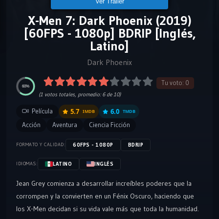
Ver Tráiler
X-Men 7: Dark Phoenix (2019)
[60FPS - 1080p] BDRIP [Inglés,
Latino]
Dark Phoenix
Tu voto:
0
60%
(
1
votos totales, promedio:
6
de 10)
Película
5.7
6.0
IMDB
TMDB
Acción
Aventura
Ciencia Ficción
60FPS - 1080P
BDRIP
FORMATO Y CALIDAD:
LATINO
INGLÉS
IDIOMAS:
Jean Grey comienza a desarrollar increíbles poderes que la
corrompen y la convierten en un Fénix Oscuro, haciendo que
los X-Men decidan si su vida vale más que toda la humanidad.