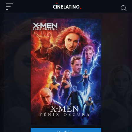
C
I
NE
LAT
INO