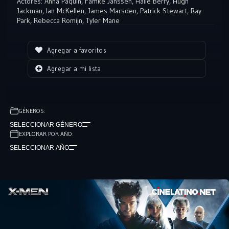
Actores:
Anna Paquin
,
Famke Janssen
,
Halle Berry
,
Hugh
Jackman
,
Ian McKellen
,
James Marsden
,
Patrick Stewart
,
Ray
Park
,
Rebecca Romijn
,
Tyler Mane
Agregar a favoritos
Agregar a mi lista
GÉNEROS:
SELECCIONAR GÉNERO
EXPLORAR POR AÑO:
SELECCIONAR AÑO