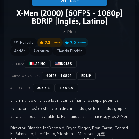
Ver Tráiler
X-Men (2000) [60FPS - 1080p]
BDRIP [Inglés, Latino]
X-Men
Película
7.3
7.0
IMDB
TMDB
Acción
Aventura
Ciencia Ficción
LATINO
INGLÉS
IDIOMAS:
60FPS - 1080P
BDRIP
FORMATO Y CALIDAD:
AC3 5.1
7.58 GB
AUDIO Y PESO:
En un mundo en el que los mutantes (humanos superpotentes
evolucionados) existen y son discriminados, se forman dos grupos
para un choque inevitable: la Hermandad supremacista, y los X-Men
pacifistas.
Director:
Blanche McDermaid
,
Bryan Singer
,
Bryn Caron
,
Conrad
E. Palmisano
,
Lee Cleary
,
Stephen J. Morrison
,
元奎