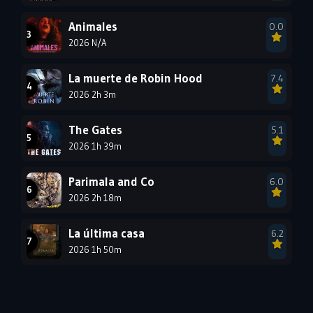
1987
1986
1985
Animales
0.0
1984
1983
1982
2026 N/A
1981
1980
1979
La muerte de Robin Hood
7.4
1978
1977
2026 2h 3m
The Gates
5.1
2026 1h 39m
Parimala and Co
6.0
2026 2h 18m
La última casa
6.2
2026 1h 50m