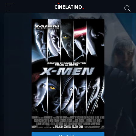
C
I
NE
LAT
INO