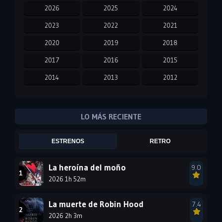
2026
2025
2024
2023
2022
2021
2020
2019
2018
2017
2016
2015
2014
2013
2012
2011
2010
2009
2008
2007
2006
LO MÁS RECIENTE
2005
2004
2003
ESTRENOS
RETRO
2002
2001
2000
1999
1998
1997
La heroína del moño
9.0
2026 1h 52m
1996
1995
1994
1993
1992
1991
La muerte de Robin Hood
7.4
1990
2026 2h 3m
1989
1988